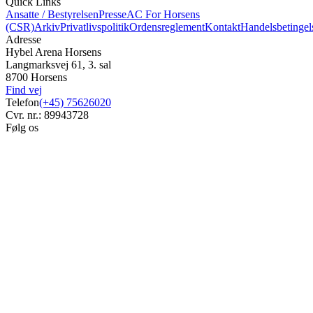
Quick Links
Ansatte / Bestyrelsen
Presse
AC For Horsens
(CSR)
Arkiv
Privatlivspolitik
Ordensreglement
Kontakt
Handelsbetingel
Adresse
Hybel Arena Horsens
Langmarksvej 61, 3. sal
8700 Horsens
Find vej
Telefon
(+45) 75626020
Cvr. nr.: 89943728
Følg os