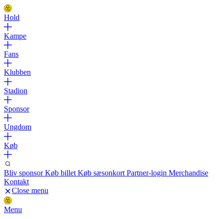
Hold
Kampe
Fans
Klubben
Stadion
Sponsor
Ungdom
Køb
Bliv sponsor
Køb billet
Køb sæsonkort
Partner-login
Merchandise
Kontakt
Close menu
Menu