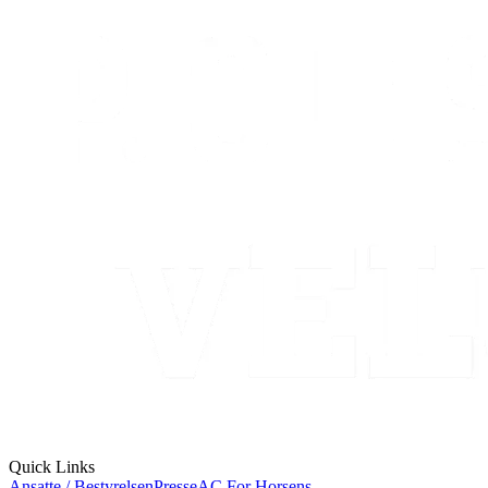
Quick Links
Ansatte / Bestyrelsen
Presse
AC For Horsens