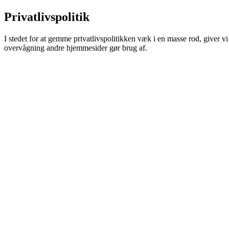
Privatlivspolitik
I stedet for at gemme privatlivspolitikken væk i en masse rod, giver vi 
overvågning andre hjemmesider gør brug af.
Hovedpunkter:
Vi videregiver eller sælger INGEN data omkring dig, medmindr
Du kan til enhver tid tilbagetrække samtykket til AC Horsens.
De personlige data vi indsamler, er data du selv har indgivet t
Personlig data slettes, så snart de ikke længere er i brug.
AC Horsens følger tilmed alle retningslinjer for GDPR.
Læs me
Du har rettigheder. Læs dem alle nedenfor.
Videoovervågning
Formål
Nordstern Arena Horsens er videoovervåget med henblik på at foreby
overtrædelser af ordensreglementet, hvis sådanne alligevel sker.
Kategorier af personoplysninger vi behandler
Billede- og videooptagelser.