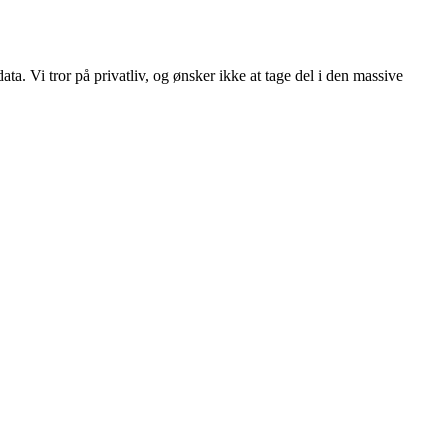
ata. Vi tror på privatliv, og ønsker ikke at tage del i den massive
rena Horsens, samt for at kunne dokumentere uroligheder og