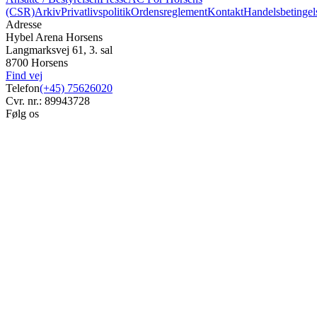
(CSR)
Arkiv
Privatlivspolitik
Ordensreglement
Kontakt
Handelsbetingel
Adresse
Hybel Arena Horsens
Langmarksvej 61, 3. sal
8700 Horsens
Find vej
Telefon
(+45) 75626020
Cvr. nr.: 89943728
Følg os