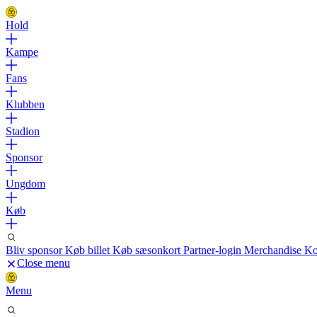
Hold
Kampe
Fans
Klubben
Stadion
Sponsor
Ungdom
Køb
Bliv sponsor
Køb billet
Køb sæsonkort
Partner-login
Merchandise
Ko
Close menu
Menu