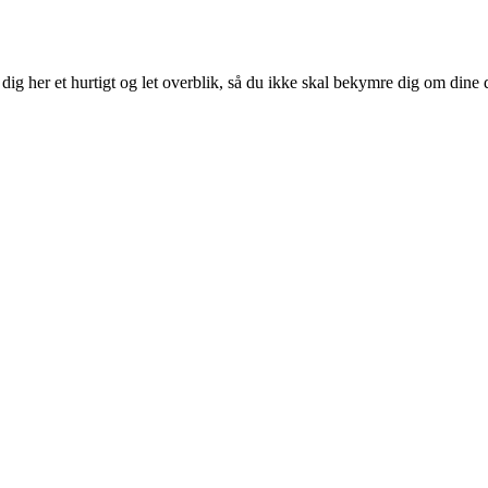
dig her et hurtigt og let overblik, så du ikke skal bekymre dig om dine d
e du udtrykkeligt giver samtykke.
il AC Horsens. Alt andet data er anonymiseret, og kan IKKE spores.
re her.
gge uroligheder og overtrædelser af ordensreglementet for Nordstern A