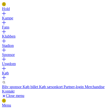
Hold
Kampe
Fans
Klubben
Stadion
Sponsor
Ungdom
Køb
Bliv sponsor
Køb billet
Køb sæsonkort
Partner-login
Merchandise
Kontakt
Close menu
Menu