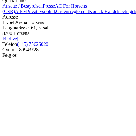
Quick Links
Ansatte / Bestyrelsen
Presse
AC For Horsens
(CSR)
Arkiv
Privatlivspolitik
Ordensreglement
Kontakt
Handelsbetingel
Adresse
Hybel Arena Horsens
Langmarksvej 61, 3. sal
8700 Horsens
Find vej
Telefon
(+45) 75626020
Cvr. nr.: 89943728
Følg os