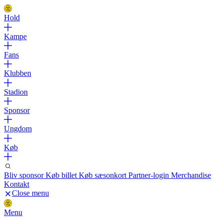
Hold
Kampe
Fans
Klubben
Stadion
Sponsor
Ungdom
Køb
Bliv sponsor
Køb billet
Køb sæsonkort
Partner-login
Merchandise
Kontakt
Close menu
Menu