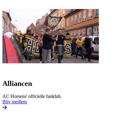
Alliancen
AC Horsens' officielle fanklub.
Bliv medlem
Medlemskab
Som medlem i Alliancen er du med til at støtte fanaktiviteter i Horse