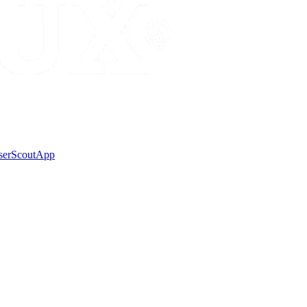
ser
Scout
App