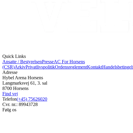
Quick Links
Ansatte / Bestyrelsen
Presse
AC For Horsens
(CSR)
Arkiv
Privatlivspolitik
Ordensreglement
Kontakt
Handelsbetingel
Adresse
Hybel Arena Horsens
Langmarksvej 61, 3. sal
8700 Horsens
Find vej
Telefon
(+45) 75626020
Cvr. nr.: 89943728
Følg os