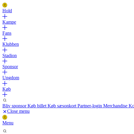
Hold
Kampe
Fans
Klubben
Stadion
Sponsor
Ungdom
Køb
Bliv sponsor
Køb billet
Køb sæsonkort
Partner-login
Merchandise
Ko
Close menu
Menu