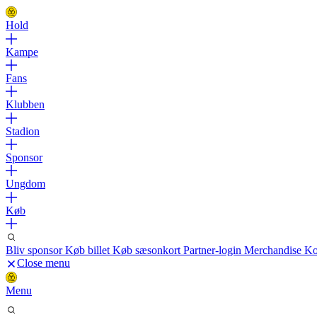
Hold
Kampe
Fans
Klubben
Stadion
Sponsor
Ungdom
Køb
Bliv sponsor
Køb billet
Køb sæsonkort
Partner-login
Merchandise
Ko
Close menu
Menu