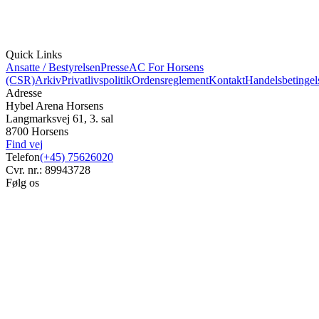
Quick Links
Ansatte / Bestyrelsen
Presse
AC For Horsens
(CSR)
Arkiv
Privatlivspolitik
Ordensreglement
Kontakt
Handelsbetingel
Adresse
Hybel Arena Horsens
Langmarksvej 61, 3. sal
8700 Horsens
Find vej
Telefon
(+45) 75626020
Cvr. nr.: 89943728
Følg os