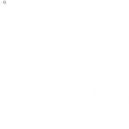
Efter
Optakt
Live
Højdepunkter
Statistikker