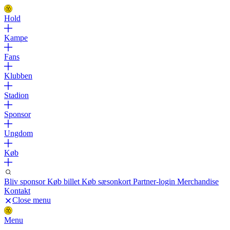
Hold
Kampe
Fans
Klubben
Stadion
Sponsor
Ungdom
Køb
Bliv sponsor
Køb billet
Køb sæsonkort
Partner-login
Merchandise
Kontakt
Close menu
Menu