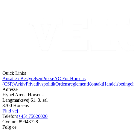
Quick Links
Ansatte / Bestyrelsen
Presse
AC For Horsens
(CSR)
Arkiv
Privatlivspolitik
Ordensreglement
Kontakt
Handelsbetingel
Adresse
Hybel Arena Horsens
Langmarksvej 61, 3. sal
8700 Horsens
Find vej
Telefon
(+45) 75626020
Cvr. nr.: 89943728
Følg os