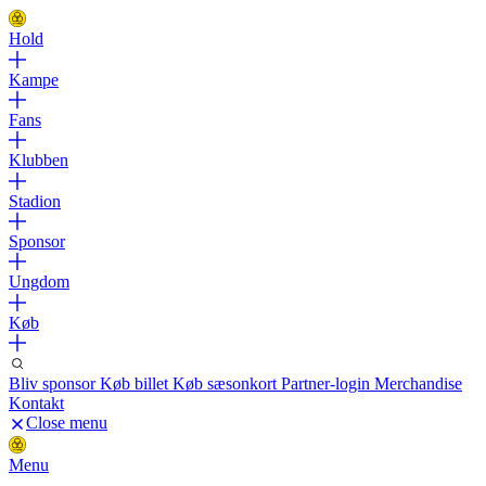
Hold
Kampe
Fans
Klubben
Stadion
Sponsor
Ungdom
Køb
Bliv sponsor
Køb billet
Køb sæsonkort
Partner-login
Merchandise
Kontakt
Close menu
Menu