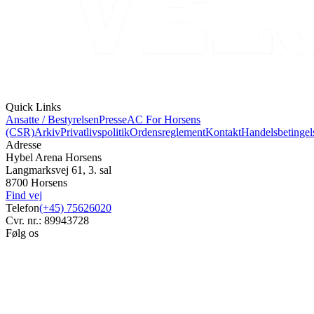
Quick Links
Ansatte / Bestyrelsen
Presse
AC For Horsens
(CSR)
Arkiv
Privatlivspolitik
Ordensreglement
Kontakt
Handelsbetingel
Adresse
Hybel Arena Horsens
Langmarksvej 61, 3. sal
8700 Horsens
Find vej
Telefon
(+45) 75626020
Cvr. nr.: 89943728
Følg os