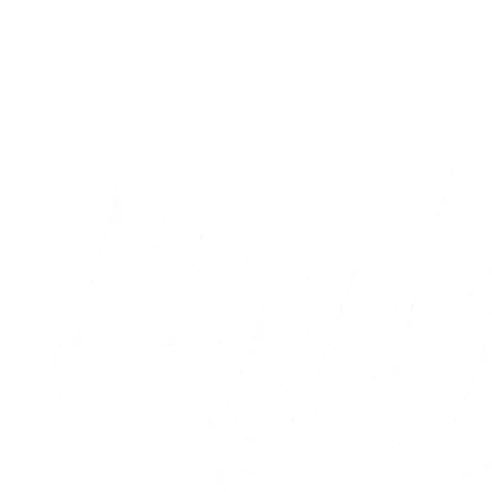
Lovende indsats trods nederlag til AGF
16.03.2026
Alle nyheder