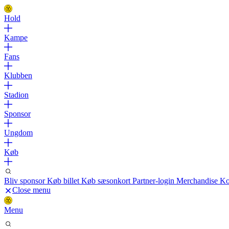
Hold
Kampe
Fans
Klubben
Stadion
Sponsor
Ungdom
Køb
Bliv sponsor
Køb billet
Køb sæsonkort
Partner-login
Merchandise
Ko
Close menu
Menu