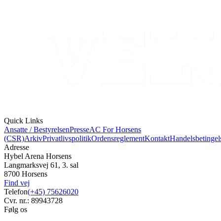
Quick Links
Ansatte / Bestyrelsen
Presse
AC For Horsens
(CSR)
Arkiv
Privatlivspolitik
Ordensreglement
Kontakt
Handelsbetingel
Adresse
Hybel Arena Horsens
Langmarksvej 61, 3. sal
8700 Horsens
Find vej
Telefon
(+45) 75626020
Cvr. nr.: 89943728
Følg os