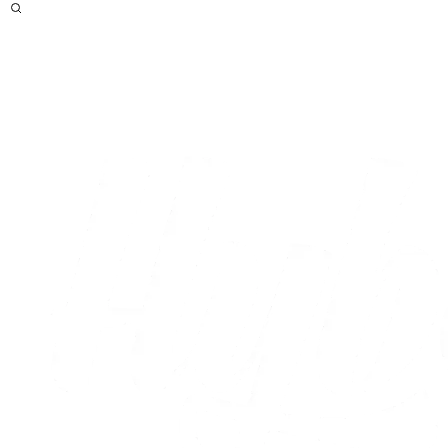
Efter
Optakt
Live
Højdepunkter
Statistikker