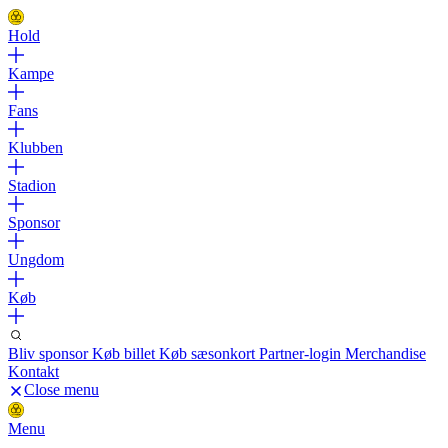
Hold
Kampe
Fans
Klubben
Stadion
Sponsor
Ungdom
Køb
Bliv sponsor
Køb billet
Køb sæsonkort
Partner-login
Merchandise
Kontakt
Close menu
Menu