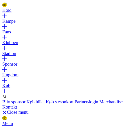
Hold
Kampe
Fans
Klubben
Stadion
Sponsor
Ungdom
Køb
Bliv sponsor
Køb billet
Køb sæsonkort
Partner-login
Merchandise
Kontakt
Close menu
Menu