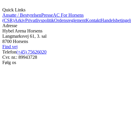
Quick Links
Ansatte / Bestyrelsen
Presse
AC For Horsens
(CSR)
Arkiv
Privatlivspolitik
Ordensreglement
Kontakt
Handelsbetingel
Adresse
Hybel Arena Horsens
Langmarksvej 61, 3. sal
8700 Horsens
Find vej
Telefon
(+45) 75626020
Cvr. nr.: 89943728
Følg os