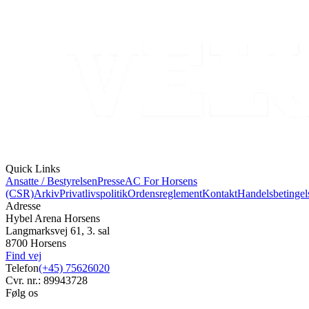
Quick Links
Ansatte / Bestyrelsen
Presse
AC For Horsens
(CSR)
Arkiv
Privatlivspolitik
Ordensreglement
Kontakt
Handelsbetingel
Adresse
Hybel Arena Horsens
Langmarksvej 61, 3. sal
8700 Horsens
Find vej
Telefon
(+45) 75626020
Cvr. nr.: 89943728
Følg os