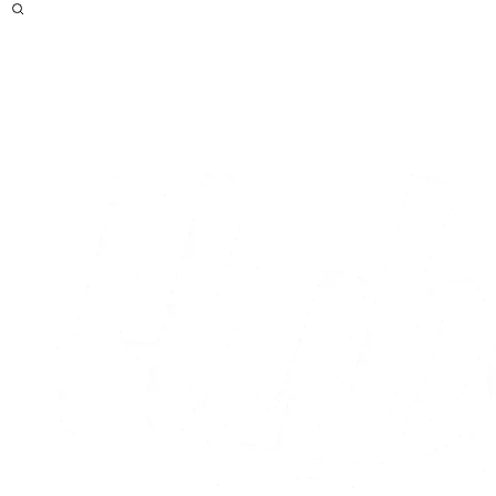
Optakt
Live
Efter
Form
Head to head