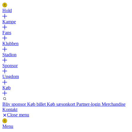
Hold
Kampe
Fans
Klubben
Stadion
Sponsor
Ungdom
Køb
Bliv sponsor
Køb billet
Køb sæsonkort
Partner-login
Merchandise
Kontakt
Close menu
Menu