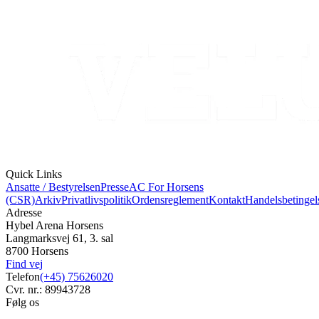
Quick Links
Ansatte / Bestyrelsen
Presse
AC For Horsens
(CSR)
Arkiv
Privatlivspolitik
Ordensreglement
Kontakt
Handelsbetingel
Adresse
Hybel Arena Horsens
Langmarksvej 61, 3. sal
8700 Horsens
Find vej
Telefon
(+45) 75626020
Cvr. nr.: 89943728
Følg os