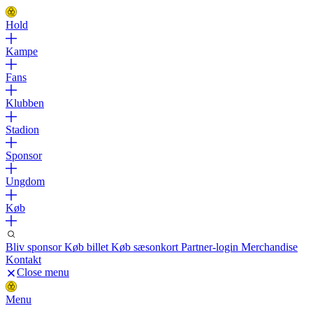
Hold
Kampe
Fans
Klubben
Stadion
Sponsor
Ungdom
Køb
Bliv sponsor
Køb billet
Køb sæsonkort
Partner-login
Merchandise
Kontakt
Close menu
Menu