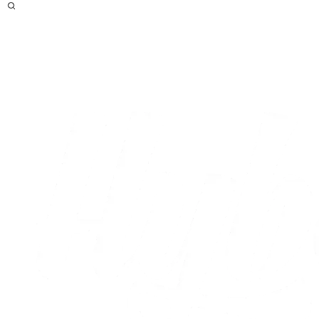
Optakt
Live
Efter
Form
Head to head