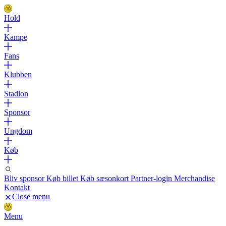
Hold
Kampe
Fans
Klubben
Stadion
Sponsor
Ungdom
Køb
Bliv sponsor
Køb billet
Køb sæsonkort
Partner-login
Merchandise
Kontakt
Close menu
Menu