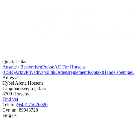
Quick Links
Ansatte / Bestyrelsen
Presse
AC For Horsens
(CSR)
Arkiv
Privatlivspolitik
Ordensreglement
Kontakt
Handelsbetingel
Adresse
Hybel Arena Horsens
Langmarksvej 61, 3. sal
8700 Horsens
Find vej
Telefon
(+45) 75626020
Cvr. nr.: 89943728
Følg os