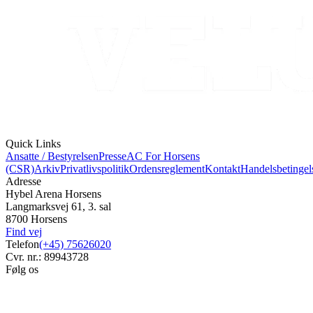
Quick Links
Ansatte / Bestyrelsen
Presse
AC For Horsens
(CSR)
Arkiv
Privatlivspolitik
Ordensreglement
Kontakt
Handelsbetingel
Adresse
Hybel Arena Horsens
Langmarksvej 61, 3. sal
8700 Horsens
Find vej
Telefon
(+45) 75626020
Cvr. nr.: 89943728
Følg os