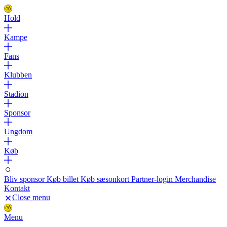
Hold
Kampe
Fans
Klubben
Stadion
Sponsor
Ungdom
Køb
Bliv sponsor
Køb billet
Køb sæsonkort
Partner-login
Merchandise
Kontakt
Close menu
Menu