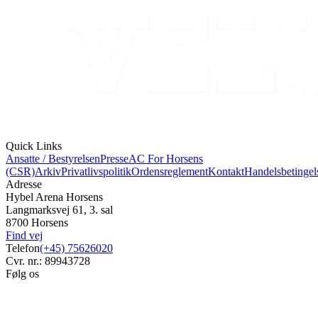
Quick Links
Ansatte / Bestyrelsen
Presse
AC For Horsens
(CSR)
Arkiv
Privatlivspolitik
Ordensreglement
Kontakt
Handelsbetingel
Adresse
Hybel Arena Horsens
Langmarksvej 61, 3. sal
8700 Horsens
Find vej
Telefon
(+45) 75626020
Cvr. nr.: 89943728
Følg os