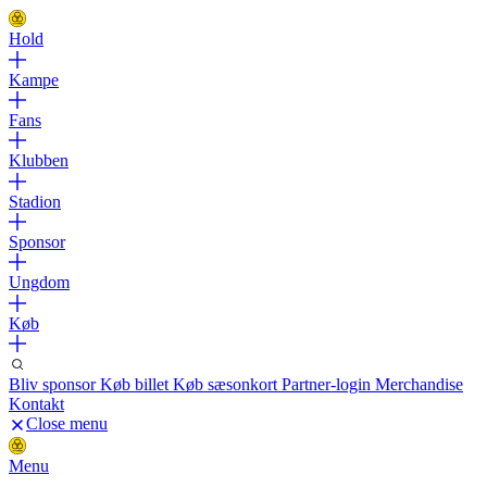
Hold
Kampe
Fans
Klubben
Stadion
Sponsor
Ungdom
Køb
Bliv sponsor
Køb billet
Køb sæsonkort
Partner-login
Merchandise
Kontakt
Close menu
Menu