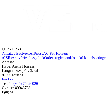
Quick Links
Ansatte / Bestyrelsen
Presse
AC For Horsens
(CSR)
Arkiv
Privatlivspolitik
Ordensreglement
Kontakt
Handelsbetingel
Adresse
Hybel Arena Horsens
Langmarksvej 61, 3. sal
8700 Horsens
Find vej
Telefon
(+45) 75626020
Cvr. nr.: 89943728
Følg os