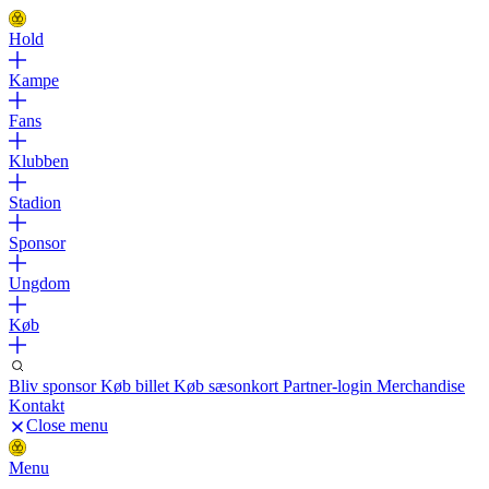
Hold
Kampe
Fans
Klubben
Stadion
Sponsor
Ungdom
Køb
Bliv sponsor
Køb billet
Køb sæsonkort
Partner-login
Merchandise
Kontakt
Close menu
Menu