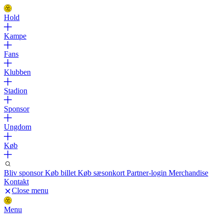
Hold
Kampe
Fans
Klubben
Stadion
Sponsor
Ungdom
Køb
Bliv sponsor
Køb billet
Køb sæsonkort
Partner-login
Merchandise
Kontakt
Close menu
Menu