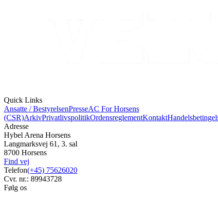
Quick Links
Ansatte / Bestyrelsen
Presse
AC For Horsens
(CSR)
Arkiv
Privatlivspolitik
Ordensreglement
Kontakt
Handelsbetingel
Adresse
Hybel Arena Horsens
Langmarksvej 61, 3. sal
8700 Horsens
Find vej
Telefon
(+45) 75626020
Cvr. nr.: 89943728
Følg os