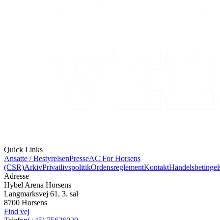
Quick Links
Ansatte / Bestyrelsen
Presse
AC For Horsens
(CSR)
Arkiv
Privatlivspolitik
Ordensreglement
Kontakt
Handelsbetingel
Adresse
Hybel Arena Horsens
Langmarksvej 61, 3. sal
8700 Horsens
Find vej