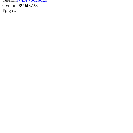
Telefon
(+45) 75626020
Cvr. nr.: 89943728
Følg os