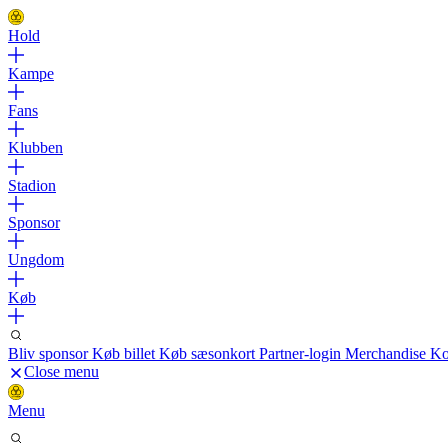
Hold
Kampe
Fans
Klubben
Stadion
Sponsor
Ungdom
Køb
Bliv sponsor
Køb billet
Køb sæsonkort
Partner-login
Merchandise
Ko
Close menu
Menu