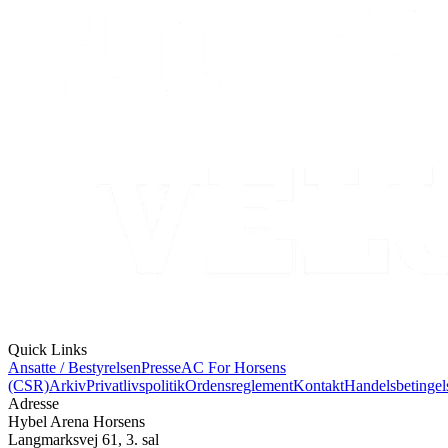
Quick Links
Ansatte / Bestyrelsen
Presse
AC For Horsens
(CSR)
Arkiv
Privatlivspolitik
Ordensreglement
Kontakt
Handelsbetingel
Adresse
Hybel Arena Horsens
Langmarksvej 61, 3. sal