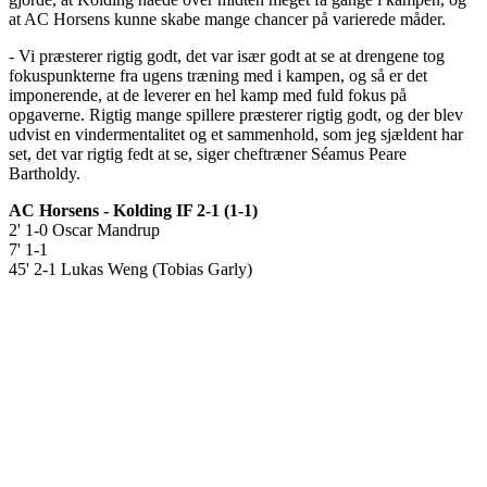
at AC Horsens kunne skabe mange chancer på varierede måder.
- Vi præsterer rigtig godt, det var især godt at se at drengene tog
fokuspunkterne fra ugens træning med i kampen, og så er det
imponerende, at de leverer en hel kamp med fuld fokus på
opgaverne. Rigtig mange spillere præsterer rigtig godt, og der blev
udvist en vindermentalitet og et sammenhold, som jeg sjældent har
set, det var rigtig fedt at se, siger cheftræner Séamus Peare
Bartholdy.
AC Horsens - Kolding IF 2-1 (1-1)
2' 1-0 Oscar Mandrup
7' 1-1
45' 2-1 Lukas Weng (Tobias Garly)