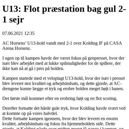
U13: Flot præstation bag gul 2-
1 sejr
07.06.2021 12:35
AC Horsens’ U13-hold vandt med 2-1 over Kolding IF på CASA
Arena Horsens.
I ugen op til kampen havde der været fokus på genpresset, hvor der
især blev arbejdet med at lukke spilmuligheder for de spillere, der
ikke kan nå at gå i pres på bolden.
Kampen startede med et veloplagt U13-hold, hvor der især i presset
blev leveret stor kvalitet og arbejdsindsats, og dette gjorde, at AC-
drengene kunne lægge et tryk og erobre bolden meget højt i banen.
Det første mål kommer efter en erobring højt og en flot scoring.
Derefter fortsatte det hårde gule tryk, hvor Kolding havde svært ved
at komme op på vores halvdel.
Dette fortsatte kampen igennem, hvor der blev leveret en enorm
kvalitet, arbejdsindsats og fokus fra hjemmeholdets side. Dette
gjorde, at Kolding nåede over midten meget få gange i kampen, og