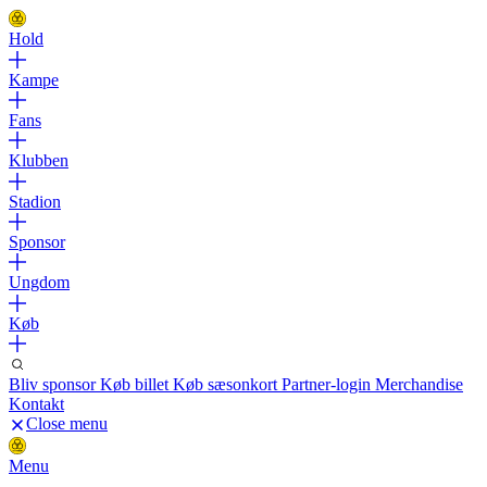
Hold
Kampe
Fans
Klubben
Stadion
Sponsor
Ungdom
Køb
Bliv sponsor
Køb billet
Køb sæsonkort
Partner-login
Merchandise
Kontakt
Close menu
Menu