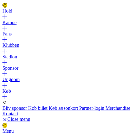
Hold
Kampe
Fans
Klubben
Stadion
Sponsor
Ungdom
Køb
Bliv sponsor
Køb billet
Køb sæsonkort
Partner-login
Merchandise
Kontakt
Close menu
Menu