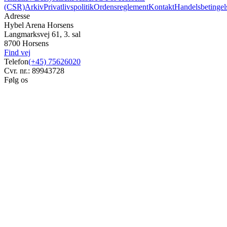
(CSR)
Arkiv
Privatlivspolitik
Ordensreglement
Kontakt
Handelsbetingel
Adresse
Hybel Arena Horsens
Langmarksvej 61, 3. sal
8700 Horsens
Find vej
Telefon
(+45) 75626020
Cvr. nr.: 89943728
Følg os