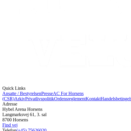
Quick Links
Ansatte / Bestyrelsen
Presse
AC For Horsens
(CSR)
Arkiv
Privatlivspolitik
Ordensreglement
Kontakt
Handelsbetingel
Adresse
Hybel Arena Horsens
Langmarksvej 61, 3. sal
8700 Horsens
Find vej
Telefon
(+45) 75626020