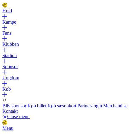
Hold
Kampe
Fans
Klubben
Stadion
Sponsor
Ungdom
Køb
Bliv sponsor
Køb billet
Køb sæsonkort
Partner-login
Merchandise
Kontakt
Close menu
Menu