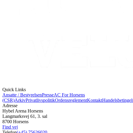
Quick Links
Ansatte / Bestyrelsen
Presse
AC For Horsens
(CSR)
Arkiv
Privatlivspolitik
Ordensreglement
Kontakt
Handelsbetingel
Adresse
Hybel Arena Horsens
Langmarksvej 61, 3. sal
8700 Horsens
Find vej
Telefon
(+45) 75626020