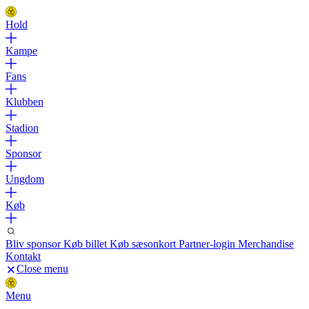
Hold
Kampe
Fans
Klubben
Stadion
Sponsor
Ungdom
Køb
Bliv sponsor
Køb billet
Køb sæsonkort
Partner-login
Merchandise
Kontakt
Close menu
Menu