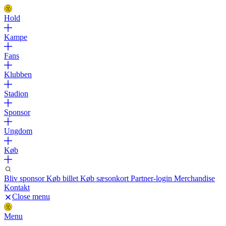
Hold
Kampe
Fans
Klubben
Stadion
Sponsor
Ungdom
Køb
Bliv sponsor
Køb billet
Køb sæsonkort
Partner-login
Merchandise
Kontakt
Close menu
Menu