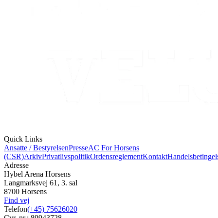
Quick Links
Ansatte / Bestyrelsen
Presse
AC For Horsens
(CSR)
Arkiv
Privatlivspolitik
Ordensreglement
Kontakt
Handelsbetingel
Adresse
Hybel Arena Horsens
Langmarksvej 61, 3. sal
8700 Horsens
Find vej
Telefon
(+45) 75626020
Cvr. nr.: 89943728