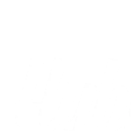
Fans
AC Horsens – Brøndby IF: Læs dagens
kampprogram
09.08.2026
Alle nyheder