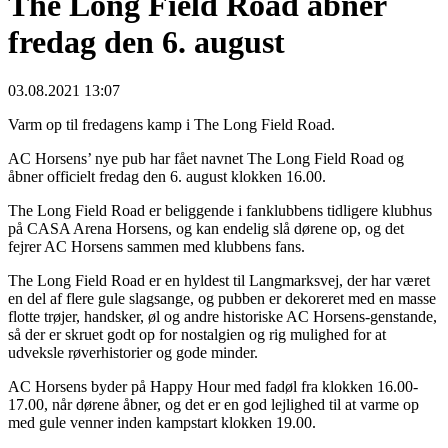
The Long Field Road åbner
fredag den 6. august
03.08.2021 13:07
Varm op til fredagens kamp i The Long Field Road.
AC Horsens’ nye pub har fået navnet The Long Field Road og
åbner officielt fredag den 6. august klokken 16.00.
The Long Field Road er beliggende i fanklubbens tidligere klubhus
på CASA Arena Horsens, og kan endelig slå dørene op, og det
fejrer AC Horsens sammen med klubbens fans.
The Long Field Road er en hyldest til Langmarksvej, der har været
en del af flere gule slagsange, og pubben er dekoreret med en masse
flotte trøjer, handsker, øl og andre historiske AC Horsens-genstande,
så der er skruet godt op for nostalgien og rig mulighed for at
udveksle røverhistorier og gode minder.
AC Horsens byder på Happy Hour med fadøl fra klokken 16.00-
17.00, når dørene åbner, og det er en god lejlighed til at varme op
med gule venner inden kampstart klokken 19.00.