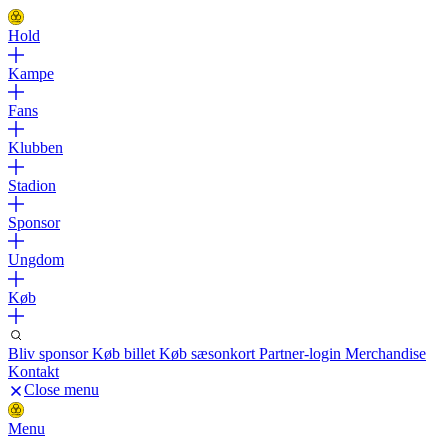
Hold
Kampe
Fans
Klubben
Stadion
Sponsor
Ungdom
Køb
Bliv sponsor
Køb billet
Køb sæsonkort
Partner-login
Merchandise
Kontakt
Close menu
Menu