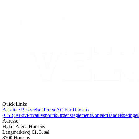
Quick Links
Ansatte / Bestyrelsen
Presse
AC For Horsens
(CSR)
Arkiv
Privatlivspolitik
Ordensreglement
Kontakt
Handelsbetingel
Adresse
Hybel Arena Horsens
Langmarksvej 61, 3. sal
8700 Horsens