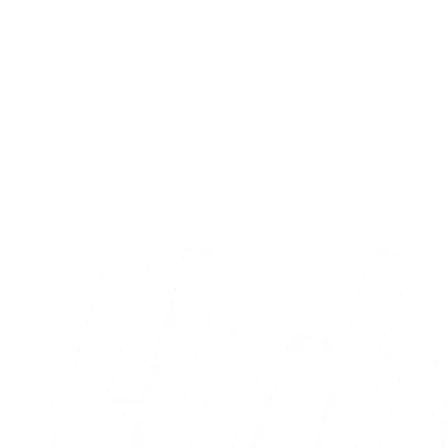
Træningskamp
AC Horsens sejrede i testkamp
03.08.2026
Alle nyheder