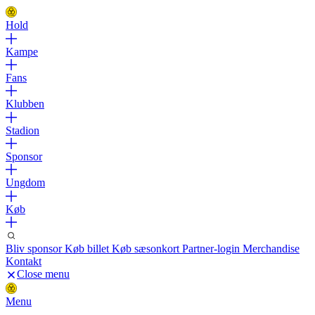
Hold
Kampe
Fans
Klubben
Stadion
Sponsor
Ungdom
Køb
Bliv sponsor
Køb billet
Køb sæsonkort
Partner-login
Merchandise
Kontakt
Close menu
Menu