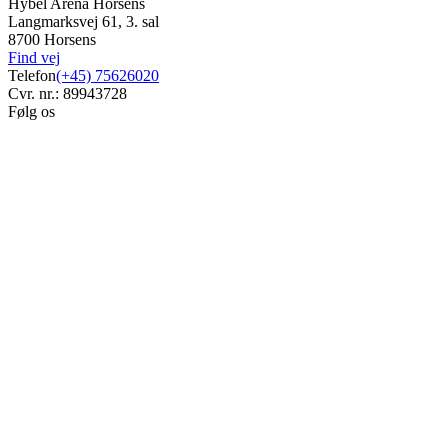
Hybel Arena Horsens
Langmarksvej 61, 3. sal
8700 Horsens
Find vej
Telefon
(+45) 75626020
Cvr. nr.: 89943728
Følg os