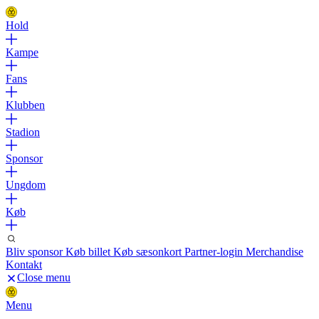
Hold
Kampe
Fans
Klubben
Stadion
Sponsor
Ungdom
Køb
Bliv sponsor
Køb billet
Køb sæsonkort
Partner-login
Merchandise
Kontakt
Close menu
Menu