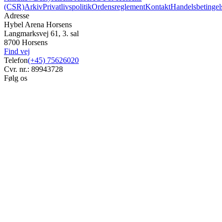
(CSR)
Arkiv
Privatlivspolitik
Ordensreglement
Kontakt
Handelsbetingel
Adresse
Hybel Arena Horsens
Langmarksvej 61, 3. sal
8700 Horsens
Find vej
Telefon
(+45) 75626020
Cvr. nr.: 89943728
Følg os