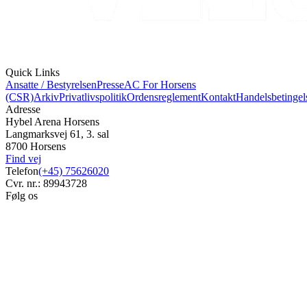
Quick Links
Ansatte / Bestyrelsen
Presse
AC For Horsens
(CSR)
Arkiv
Privatlivspolitik
Ordensreglement
Kontakt
Handelsbetingel
Adresse
Hybel Arena Horsens
Langmarksvej 61, 3. sal
8700 Horsens
Find vej
Telefon
(+45) 75626020
Cvr. nr.: 89943728
Følg os