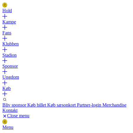
Hold
Kampe
Fans
Klubben
Stadion
Sponsor
Ungdom
Køb
Bliv sponsor
Køb billet
Køb sæsonkort
Partner-login
Merchandise
Kontakt
Close menu
Menu