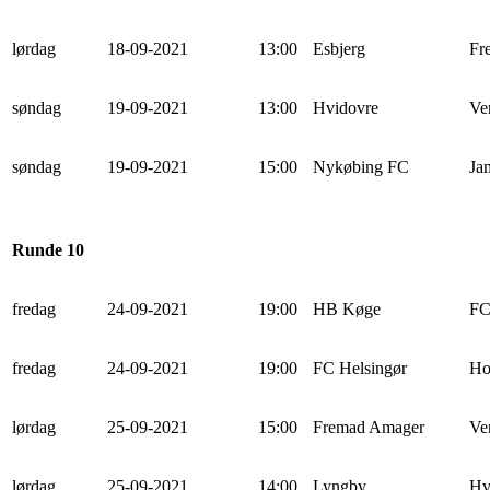
lørdag
18-09-2021
13:00
Esbjerg
Fr
søndag
19-09-2021
13:00
Hvidovre
Ve
søndag
19-09-2021
15:00
Nykøbing FC
Ja
Runde 10
fredag
24-09-2021
19:00
HB Køge
FC
fredag
24-09-2021
19:00
FC Helsingør
Ho
lørdag
25-09-2021
15:00
Fremad Amager
Ve
lørdag
25-09-2021
14:00
Lyngby
Hv