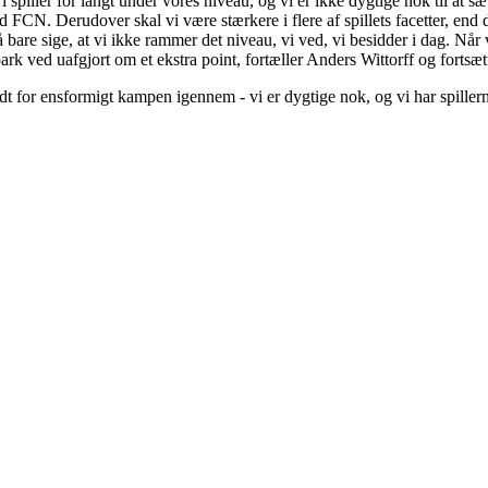
i spiller for langt under vores niveau, og vi er ikke dygtige nok til at s
od FCN. Derudover skal vi være stærkere i flere af spillets facetter, end d
re sige, at vi ikke rammer det niveau, vi ved, vi besidder i dag. Når vi
rk ved uafgjort om et ekstra point, fortæller Anders Wittorff og fortsæt
 lidt for ensformigt kampen igennem - vi er dygtige nok, og vi har spillern