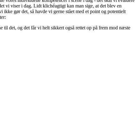
ætte vores individuelle kompetencer i scene i dag - det skal vi evaluere
et vi viser i dag. Lidt klichéagtigt kan man sige, at det blev en
 ikke gør det, så havde vi gerne stået med et point og potentielt
ter:
e til det, og det får vi helt sikkert også rettet op på frem mod næste