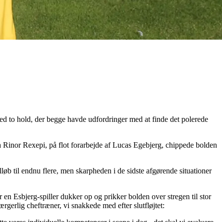
d to hold, der begge havde udfordringer med at finde det polerede
 da Rinor Rexepi, på flot forarbejde af Lucas Egebjerg, chippede bolden
lløb til endnu flere, men skarpheden i de sidste afgørende situationer
 en Esbjerg-spiller dukker op og prikker bolden over stregen til stor
rgerlig cheftræner, vi snakkede med efter slutfløjtet: