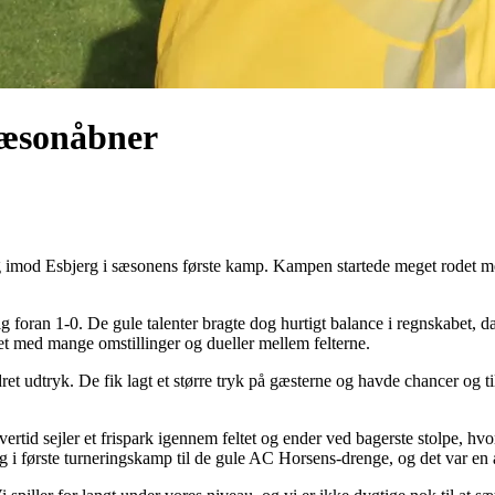
sæsonåbner
 imod Esbjerg i sæsonens første kamp. Kampen startede meget rodet me
ig foran 1-0. De gule talenter bragte dog hurtigt balance i regnskabet,
et med mange omstillinger og dueller mellem felterne.
dret udtryk. De fik lagt et større tryk på gæsterne og havde chancer og ti
rtid sejler et frispark igennem feltet og ender ved bagerste stolpe, hvor
ag i første turneringskamp til de gule AC Horsens-drenge, og det var en æ