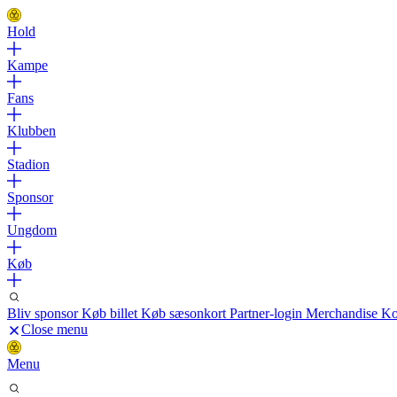
Hold
Kampe
Fans
Klubben
Stadion
Sponsor
Ungdom
Køb
Bliv sponsor
Køb billet
Køb sæsonkort
Partner-login
Merchandise
Ko
Close menu
Menu