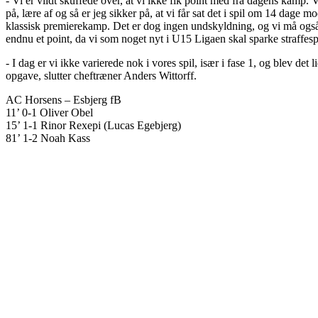
- Vi er vildt skuffede over, at vi ikke fik point med fra dagens kamp. V
på, lære af og så er jeg sikker på, at vi får sat det i spil om 14 dage m
klassisk premierekamp. Det er dog ingen undskyldning, og vi må også ba
endnu et point, da vi som noget nyt i U15 Ligaen skal sparke straffespa
- I dag er vi ikke varierede nok i vores spil, især i fase 1, og blev det
opgave, slutter cheftræner Anders Wittorff.
AC Horsens – Esbjerg fB
11’ 0-1 Oliver Obel
15’ 1-1 Rinor Rexepi (Lucas Egebjerg)
81’ 1-2 Noah Kass