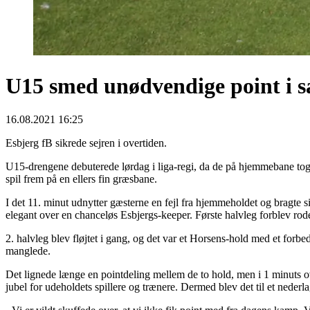
U15 smed unødvendige point i 
16.08.2021 16:25
Esbjerg fB sikrede sejren i overtiden.
U15-drengene debuterede lørdag i liga-regi, da de på hjemmebane tog
spil frem på en ellers fin græsbane.
I det 11. minut udnytter gæsterne en fejl fra hjemmeholdet og bragte s
elegant over en chanceløs Esbjergs-keeper. Første halvleg forblev rod
2. halvleg blev fløjtet i gang, og det var et Horsens-hold med et forbe
manglede.
Det lignede længe en pointdeling mellem de to hold, men i 1 minuts ove
jubel for udeholdets spillere og trænere. Dermed blev det til et nederl