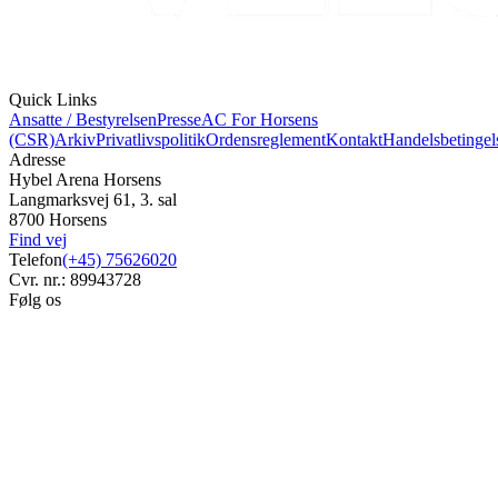
Quick Links
Ansatte / Bestyrelsen
Presse
AC For Horsens
(CSR)
Arkiv
Privatlivspolitik
Ordensreglement
Kontakt
Handelsbetingel
Adresse
Hybel Arena Horsens
Langmarksvej 61, 3. sal
8700 Horsens
Find vej
Telefon
(+45) 75626020
Cvr. nr.: 89943728
Følg os