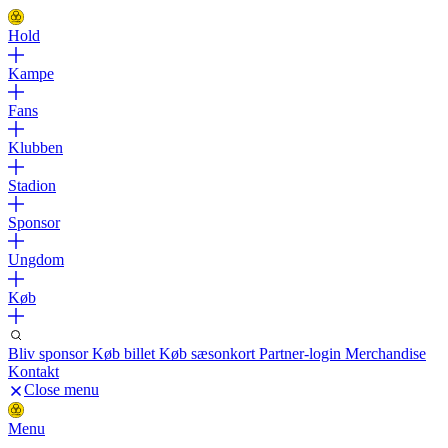
Hold
Kampe
Fans
Klubben
Stadion
Sponsor
Ungdom
Køb
Bliv sponsor
Køb billet
Køb sæsonkort
Partner-login
Merchandise
Kontakt
Close menu
Menu