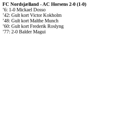
FC Nordsjælland - AC Horsens 2-0 (1-0)
’6: 1-0 Mickael Dosso
’42: Gult kort Victor Kokholm
’48: Gult kort Malthe Munch
’60: Gult kort Frederik Roslyng
’77: 2-0 Balder Magui