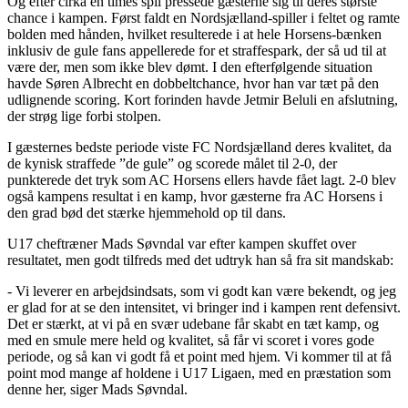
Og efter cirka en times spil pressede gæsterne sig til deres største
chance i kampen. Først faldt en Nordsjælland-spiller i feltet og ramte
bolden med hånden, hvilket resulterede i at hele Horsens-bænken
inklusiv de gule fans appellerede for et straffespark, der så ud til at
være der, men som ikke blev dømt. I den efterfølgende situation
havde Søren Albrecht en dobbeltchance, hvor han var tæt på den
udlignende scoring. Kort forinden havde Jetmir Beluli en afslutning,
der strøg lige forbi stolpen.
I gæsternes bedste periode viste FC Nordsjælland deres kvalitet, da
de kynisk straffede ”de gule” og scorede målet til 2-0, der
punkterede det tryk som AC Horsens ellers havde fået lagt. 2-0 blev
også kampens resultat i en kamp, hvor gæsterne fra AC Horsens i
den grad bød det stærke hjemmehold op til dans.
U17 cheftræner Mads Søvndal var efter kampen skuffet over
resultatet, men godt tilfreds med det udtryk han så fra sit mandskab:
- Vi leverer en arbejdsindsats, som vi godt kan være bekendt, og jeg
er glad for at se den intensitet, vi bringer ind i kampen rent defensivt.
Det er stærkt, at vi på en svær udebane får skabt en tæt kamp, og
med en smule mere held og kvalitet, så får vi scoret i vores gode
periode, og så kan vi godt få et point med hjem. Vi kommer til at få
point mod mange af holdene i U17 Ligaen, med en præstation som
denne her, siger Mads Søvndal.