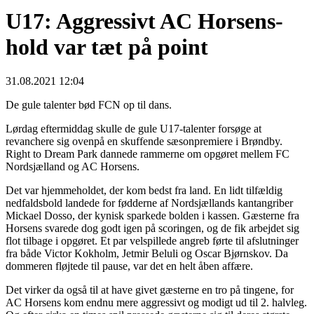
U17: Aggressivt AC Horsens-
hold var tæt på point
31.08.2021 12:04
De gule talenter bød FCN op til dans.
Lørdag eftermiddag skulle de gule U17-talenter forsøge at
revanchere sig ovenpå en skuffende sæsonpremiere i Brøndby.
Right to Dream Park dannede rammerne om opgøret mellem FC
Nordsjælland og AC Horsens.
Det var hjemmeholdet, der kom bedst fra land. En lidt tilfældig
nedfaldsbold landede for fødderne af Nordsjællands kantangriber
Mickael Dosso, der kynisk sparkede bolden i kassen. Gæsterne fra
Horsens svarede dog godt igen på scoringen, og de fik arbejdet sig
flot tilbage i opgøret. Et par velspillede angreb førte til afslutninger
fra både Victor Kokholm, Jetmir Beluli og Oscar Bjørnskov. Da
dommeren fløjtede til pause, var det en helt åben affære.
Det virker da også til at have givet gæsterne en tro på tingene, for
AC Horsens kom endnu mere aggressivt og modigt ud til 2. halvleg.