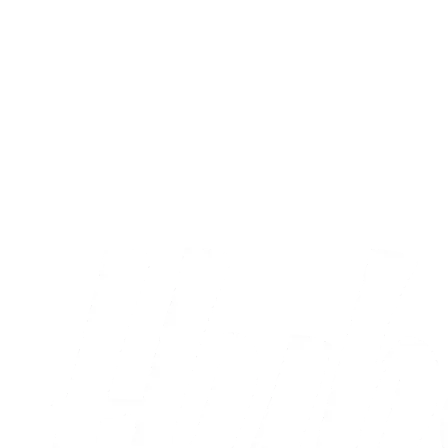
Træningskamp
AC Horsens sejrede i testkamp
03.08.2026
Alle nyheder