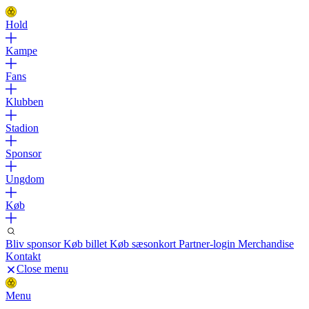
Hold
Kampe
Fans
Klubben
Stadion
Sponsor
Ungdom
Køb
Bliv sponsor
Køb billet
Køb sæsonkort
Partner-login
Merchandise
Kontakt
Close menu
Menu