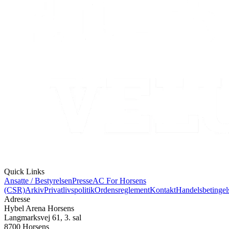
Quick Links
Ansatte / Bestyrelsen
Presse
AC For Horsens
(CSR)
Arkiv
Privatlivspolitik
Ordensreglement
Kontakt
Handelsbetingel
Adresse
Hybel Arena Horsens
Langmarksvej 61, 3. sal
8700 Horsens