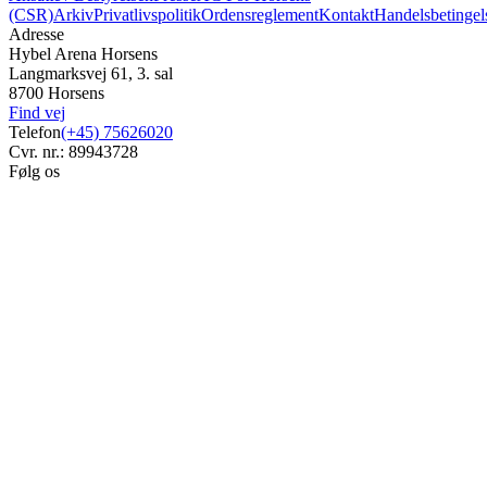
(CSR)
Arkiv
Privatlivspolitik
Ordensreglement
Kontakt
Handelsbetingel
Adresse
Hybel Arena Horsens
Langmarksvej 61, 3. sal
8700 Horsens
Find vej
Telefon
(+45) 75626020
Cvr. nr.: 89943728
Følg os