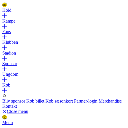
Hold
Kampe
Fans
Klubben
Stadion
Sponsor
Ungdom
Køb
Bliv sponsor
Køb billet
Køb sæsonkort
Partner-login
Merchandise
Kontakt
Close menu
Menu