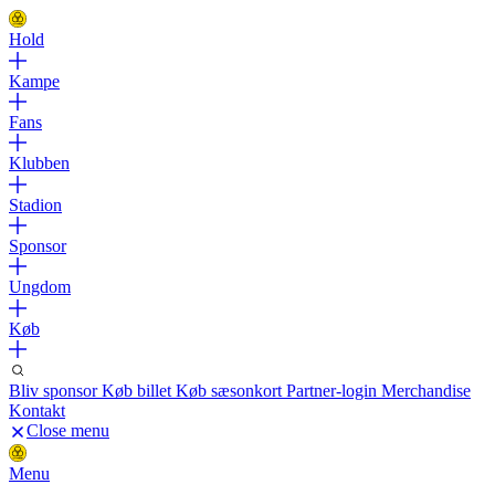
Hold
Kampe
Fans
Klubben
Stadion
Sponsor
Ungdom
Køb
Bliv sponsor
Køb billet
Køb sæsonkort
Partner-login
Merchandise
Kontakt
Close menu
Menu