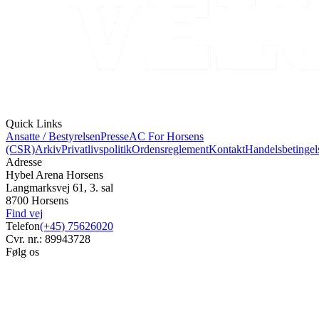
Quick Links
Ansatte / Bestyrelsen
Presse
AC For Horsens
(CSR)
Arkiv
Privatlivspolitik
Ordensreglement
Kontakt
Handelsbetingel
Adresse
Hybel Arena Horsens
Langmarksvej 61, 3. sal
8700 Horsens
Find vej
Telefon
(+45) 75626020
Cvr. nr.: 89943728
Følg os