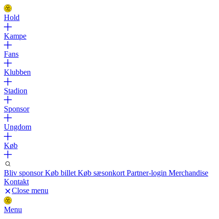
Hold
Kampe
Fans
Klubben
Stadion
Sponsor
Ungdom
Køb
Bliv sponsor
Køb billet
Køb sæsonkort
Partner-login
Merchandise
Kontakt
Close menu
Menu