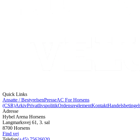
Quick Links
Ansatte / Bestyrelsen
Presse
AC For Horsens
(CSR)
Arkiv
Privatlivspolitik
Ordensreglement
Kontakt
Handelsbetingel
Adresse
Hybel Arena Horsens
Langmarksvej 61, 3. sal
8700 Horsens
Find vej
Telefon
(+45) 75626020