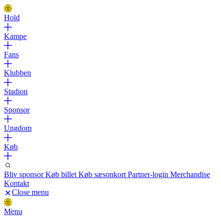
Hold
Kampe
Fans
Klubben
Stadion
Sponsor
Ungdom
Køb
Bliv sponsor
Køb billet
Køb sæsonkort
Partner-login
Merchandise
Kontakt
Close menu
Menu