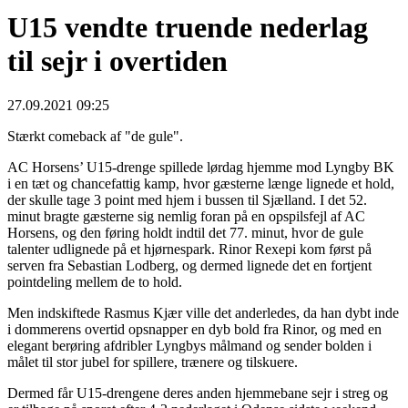
U15 vendte truende nederlag
til sejr i overtiden
27.09.2021 09:25
Stærkt comeback af "de gule".
AC Horsens’ U15-drenge spillede lørdag hjemme mod Lyngby BK
i en tæt og chancefattig kamp, hvor gæsterne længe lignede et hold,
der skulle tage 3 point med hjem i bussen til Sjælland. I det 52.
minut bragte gæsterne sig nemlig foran på en opspilsfejl af AC
Horsens, og den føring holdt indtil det 77. minut, hvor de gule
talenter udlignede på et hjørnespark. Rinor Rexepi kom først på
serven fra Sebastian Lodberg, og dermed lignede det en fortjent
pointdeling mellem de to hold.
Men indskiftede Rasmus Kjær ville det anderledes, da han dybt inde
i dommerens overtid opsnapper en dyb bold fra Rinor, og med en
elegant berøring afdribler Lyngbys målmand og sender bolden i
målet til stor jubel for spillere, trænere og tilskuere.
Dermed får U15-drengene deres anden hjemmebane sejr i streg og