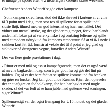
er tilbage på sporet efter 4-2 nederlaget i Odense sidste weekend.
Cheftræner Anders Wittorff sagde efter kampen:
- Som kampen skred frem, stod det ikke skrevet i kortene at vi ville
få 3 point med i dag, men stor ros til spillerne for at spille indtil
sidste fløjt, tilmed med en god intensitet og især mentalitet. Det
vidner om mental styrke, og det glæder mig meget, for vi har blandt
andet haft fokus på at være kyniske i og omkring felterne og spille
med et modent udtryk ud fra kampens temperatur. Så at vi 0-1 nede i
sækken kort før tid, formår at veksle det til 3 point er jeg glad og
stolt over på drengenes vegne, fortæller Anders Wittorff.
Der var flere gode præstationer i dag.
- Rinor er med mål og assist kampafgørende, men det er også værd
at nævne bagkæden i dag, som tager godt fra og gør det fint på
bolden. Og så er det bare fedt at se spillere komme ind fra bænken
og gøre en forskel. Jeg kan godt unde Rasmus Kjær den oplevelse
det er at afgøre en fodboldkamp, for han har bøvlet med nogle
skader, så det var fedt at se ham juble med gutterne ved scoringen,
siger Wittorff.
Spillemæssigt var der også fremgang for U15 holdet, og det glæder
Wittorff: