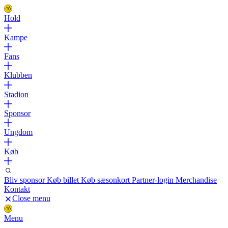
Hold
Kampe
Fans
Klubben
Stadion
Sponsor
Ungdom
Køb
Bliv sponsor
Køb billet
Køb sæsonkort
Partner-login
Merchandise
Kontakt
Close menu
Menu