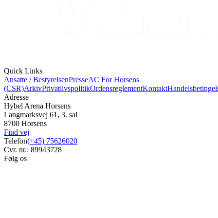
Quick Links
Ansatte / Bestyrelsen
Presse
AC For Horsens
(CSR)
Arkiv
Privatlivspolitik
Ordensreglement
Kontakt
Handelsbetingel
Adresse
Hybel Arena Horsens
Langmarksvej 61, 3. sal
8700 Horsens
Find vej
Telefon
(+45) 75626020
Cvr. nr.: 89943728
Følg os