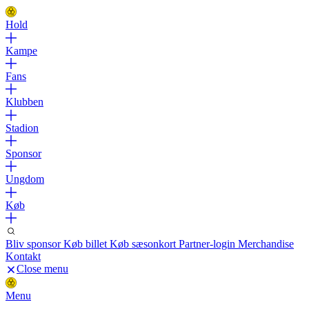
Hold
Kampe
Fans
Klubben
Stadion
Sponsor
Ungdom
Køb
Bliv sponsor
Køb billet
Køb sæsonkort
Partner-login
Merchandise
Kontakt
Close menu
Menu