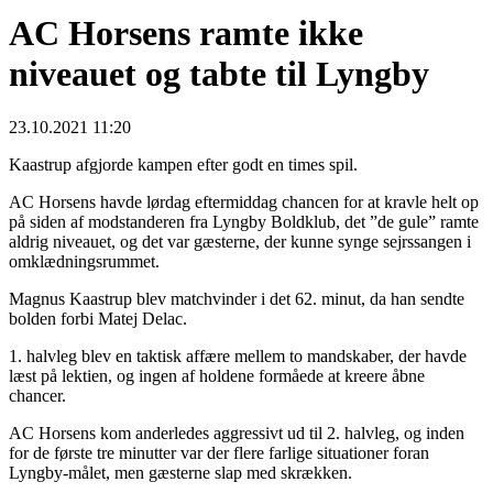
AC Horsens ramte ikke
niveauet og tabte til Lyngby
23.10.2021 11:20
Kaastrup afgjorde kampen efter godt en times spil.
AC Horsens havde lørdag eftermiddag chancen for at kravle helt op
på siden af modstanderen fra Lyngby Boldklub, det ”de gule” ramte
aldrig niveauet, og det var gæsterne, der kunne synge sejrssangen i
omklædningsrummet.
Magnus Kaastrup blev matchvinder i det 62. minut, da han sendte
bolden forbi Matej Delac.
1. halvleg blev en taktisk affære mellem to mandskaber, der havde
læst på lektien, og ingen af holdene formåede at kreere åbne
chancer.
AC Horsens kom anderledes aggressivt ud til 2. halvleg, og inden
for de første tre minutter var der flere farlige situationer foran
Lyngby-målet, men gæsterne slap med skrækken.