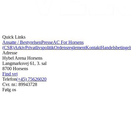
Quick Links
Ansatte / Bestyrelsen
Presse
AC For Horsens
(CSR)
Arkiv
Privatlivspolitik
Ordensreglement
Kontakt
Handelsbetingel
Adresse
Hybel Arena Horsens
Langmarksvej 61, 3. sal
8700 Horsens
Find vej
Telefon
(+45) 75626020
Cvr. nr.: 89943728
Følg os