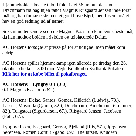
Hjemmeholdets bedste tilbud faldt i det 56. minut, da Janus
Drachmann fra baglinjen fandt Magnus Riisgaard Jensen inde foran
mål, og han forsøgte sig med et godt hovedstød, men Ibsen i målet
hev en god redning ud af ærmet.
Seks minutter senere scorede Magnus Kaastrup kampens eneste mål,
da han modtog bolden i dybden og udplacerede Delac.
AC Horsens forsøgte at presse på for at udligne, men målet kom
aldrig.
AC Horsens spiller hjemmekamp igen allerede på tirsdag den 26.
oktober klokken 18.00 mod Vejle Boldklub i Sydbank Pokalen.
Klik her for at købe billet til pokalbraget.
AC Horsens – Lyngby 0-1 (0-0)
0-1 Magnus Kaastrup (62.)
AC Horsens: Delac, Santos, Gomez, Kiilerich (Ludwig, 73.),
Lassen, Musonda (Qamili, 82.), Drachmann, Brochmann (Gemmer,
82.), Tengstedt (Sigurdarson, 67.), Riisgaard Jensen, Jacobsen
(Pohl, 67.).
Lyngby: Ibsen, Fosgaard, Gregor, Bjelland (Riis, 57.), Jørgensen,
Sørensen, Rømer, Corlu (Ngabo, 69.), Thellufsen, Knudsen