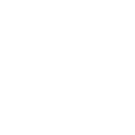
Kampreferat
Ehibhatiomhans debutmål var ikke nok
til point
02.08.2026
Alle nyheder