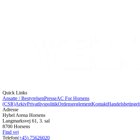
Quick Links
Ansatte / Bestyrelsen
Presse
AC For Horsens
(CSR)
Arkiv
Privatlivspolitik
Ordensreglement
Kontakt
Handelsbetingel
Adresse
Hybel Arena Horsens
Langmarksvej 61, 3. sal
8700 Horsens
Find vej
Telefon
(+45) 75626020