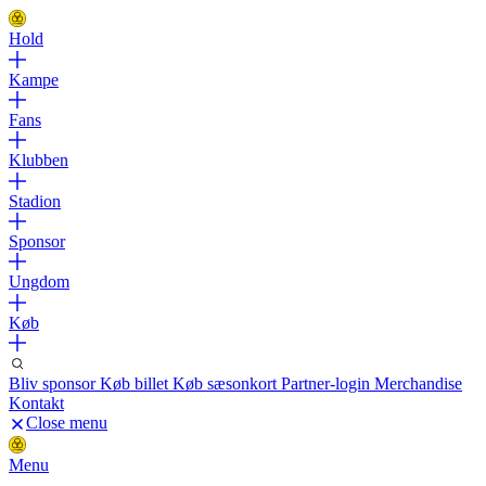
Hold
Kampe
Fans
Klubben
Stadion
Sponsor
Ungdom
Køb
Bliv sponsor
Køb billet
Køb sæsonkort
Partner-login
Merchandise
Kontakt
Close menu
Menu