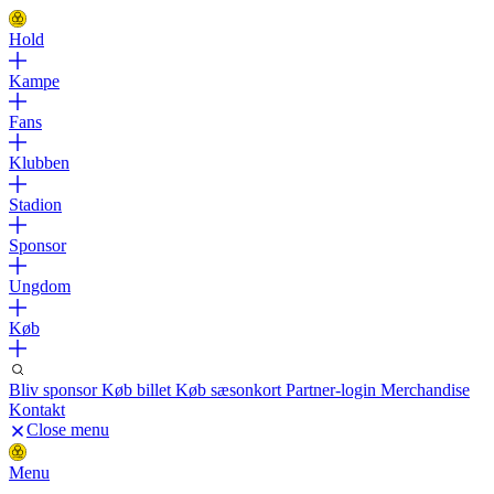
Hold
Kampe
Fans
Klubben
Stadion
Sponsor
Ungdom
Køb
Bliv sponsor
Køb billet
Køb sæsonkort
Partner-login
Merchandise
Kontakt
Close menu
Menu