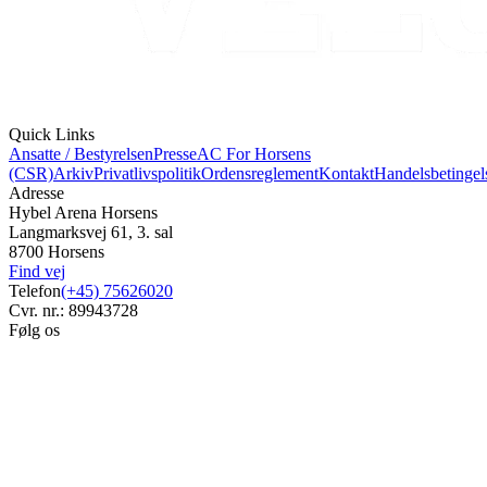
Quick Links
Ansatte / Bestyrelsen
Presse
AC For Horsens
(CSR)
Arkiv
Privatlivspolitik
Ordensreglement
Kontakt
Handelsbetingel
Adresse
Hybel Arena Horsens
Langmarksvej 61, 3. sal
8700 Horsens
Find vej
Telefon
(+45) 75626020
Cvr. nr.: 89943728
Følg os