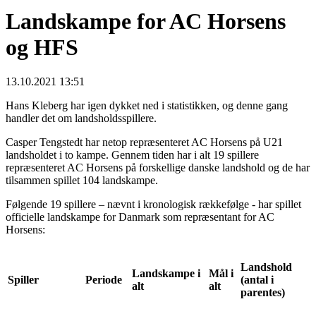
Landskampe for AC Horsens
og HFS
13.10.2021 13:51
Hans Kleberg har igen dykket ned i statistikken, og denne gang
handler det om landsholdsspillere.
Casper Tengstedt har netop repræsenteret AC Horsens på U21
landsholdet i to kampe. Gennem tiden har i alt 19 spillere
repræsenteret AC Horsens på forskellige danske landshold og de har
tilsammen spillet 104 landskampe.
Følgende 19 spillere – nævnt i kronologisk rækkefølge - har spillet
officielle landskampe for Danmark som repræsentant for AC
Horsens:
Landshold
Landskampe i
Mål i
Spiller
Periode
(antal i
alt
alt
parentes)