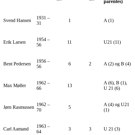
parentes)
1931 –
Svend Hansen
1
A (1)
31
1954 –
Erik Larsen
11
U21 (11)
56
1956 –
Bent Pedersen
6
2
A (2) og B (4)
56
1962 –
A (6), B (1),
Max Møller
13
66
U 21 (6)
1962 –
A (4) og U21
Jørn Rasmussen
5
70
(1)
1963 –
Carl Aamand
3
3
U 21 (3)
64