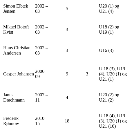
Simon Elbæk
2002 –
U20 (1) og
5
Jensen
03
U21 (4)
Mikael Botoft
2002 –
U18 (2) og
3
Kvist
03
U19 (1)
Hans Christian
2002 –
3
U16 (3)
Andersen
03
U 18 (3), U19
2006 –
Casper Johansen
9
3
(4), U20 (1) og
09
U21 (1)
Janus
2007 –
U20 (2) og
4
Drachmann
11
U21 (2)
U 18 (4), U19
Frederik
2010 –
18
(3), U20 (1) og
Rønnow
15
U21 (10)