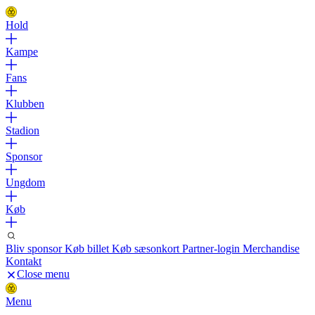
Hold
Kampe
Fans
Klubben
Stadion
Sponsor
Ungdom
Køb
Bliv sponsor
Køb billet
Køb sæsonkort
Partner-login
Merchandise
Kontakt
Close menu
Menu