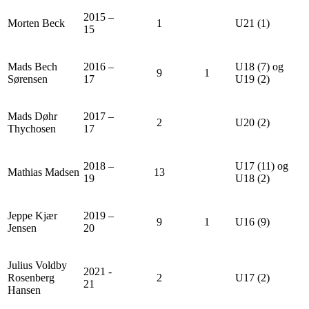
2015 –
Morten Beck
1
U21 (1)
15
Mads Bech
2016 –
U18 (7) og
9
1
Sørensen
17
U19 (2)
Mads Døhr
2017 –
2
U20 (2)
Thychosen
17
2018 –
U17 (11) og
Mathias Madsen
13
19
U18 (2)
Jeppe Kjær
2019 –
9
1
U16 (9)
Jensen
20
Julius Voldby
2021 -
Rosenberg
2
U17 (2)
21
Hansen