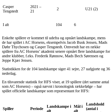
Casper
2021 –
2
U21 (2)
Tengstedt
21
I alt
104
6
Enkelte spillere er kommet til udefra og opnået landskampe, mens
de har spillet i AC Horsens, eksempelvis Jacob Busk Jensen, Mads
Døhr Thychosen og Casper Tengstedt. Omvendt har en række
spillere fra AC Horsens’ akademi senere opnået flere landskampe for
andre klubber, f.eks. Frederik Rønnow, Mads Bech Sørensen og
Jeppe Kjær Jensen.
Statistikken for de 104 landskampe siger 41 sejre, 27 uafgjorte og 36
nederlag.
En tilsvarende statistik for HFS viser, at 19 spillere (det samme antal
som AC Horsens) – også nævnt i kronologisk rækkefølge – har
spillet officielle landskampe som repræsentant for HFS:
Landshold
Landskampe i
Mål i
Spiller
Periode
(antal i
alt
alt