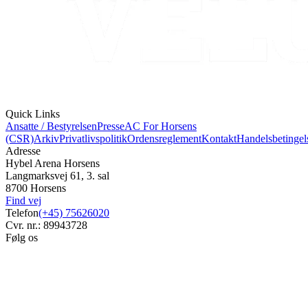
Quick Links
Ansatte / Bestyrelsen
Presse
AC For Horsens
(CSR)
Arkiv
Privatlivspolitik
Ordensreglement
Kontakt
Handelsbetingel
Adresse
Hybel Arena Horsens
Langmarksvej 61, 3. sal
8700 Horsens
Find vej
Telefon
(+45) 75626020
Cvr. nr.: 89943728
Følg os