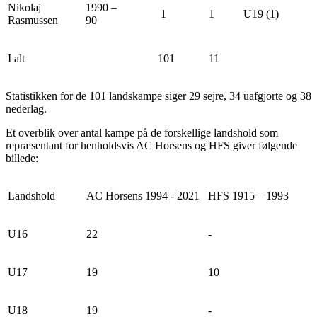
Nikolaj
1990 –
1
1
U19 (1)
Rasmussen
90
I alt
101
11
Statistikken for de 101 landskampe siger 29 sejre, 34 uafgjorte og 38
nederlag.
Et overblik over antal kampe på de forskellige landshold som
repræsentant for henholdsvis AC Horsens og HFS giver følgende
billede:
Landshold
AC Horsens 1994 - 2021
HFS 1915 – 1993
U16
22
-
U17
19
10
U18
19
-