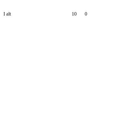
I alt
10
0