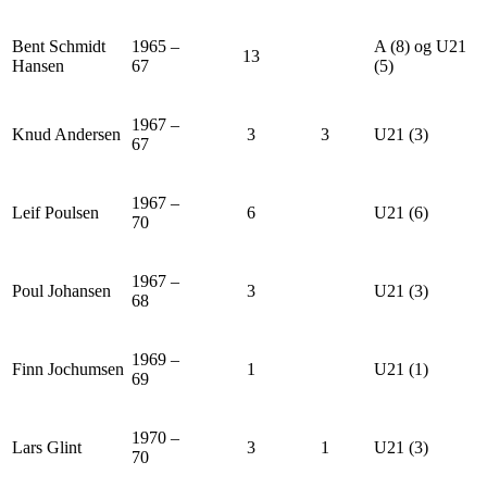
Bent Schmidt
1965 –
A (8) og U21
13
Hansen
67
(5)
1967 –
Knud Andersen
3
3
U21 (3)
67
1967 –
Leif Poulsen
6
U21 (6)
70
1967 –
Poul Johansen
3
U21 (3)
68
1969 –
Finn Jochumsen
1
U21 (1)
69
1970 –
Lars Glint
3
1
U21 (3)
70