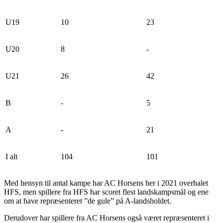
U19
10
23
U20
8
-
U21
26
42
B
-
5
A
-
21
I alt
104
101
Med hensyn til antal kampe har AC Horsens her i 2021 overhalet
HFS, men spillere fra HFS har scoret flest landskampsmål og ene
om at have repræsenteret ”de gule” på A-landsholdet.
Derudover har spillere fra AC Horsens også været repræsenteret i