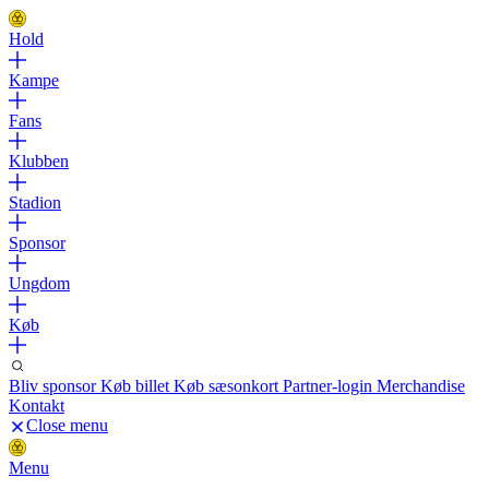
Hold
Kampe
Fans
Klubben
Stadion
Sponsor
Ungdom
Køb
Bliv sponsor
Køb billet
Køb sæsonkort
Partner-login
Merchandise
Kontakt
Close menu
Menu