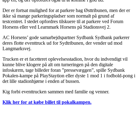
Der er fortsat mulighed for at parkere bag Østtribunen, men der er
ikke så mange parkeringspladser som normalt på grund af
testcentret. I stedet opfordres tilskuere til at parkere ved Forum
Horsens eller ved Learnmark Horsens på Stadionsvej 2.
AC Horsens’ gode samarbejdspartner Sydbank Sydbank parkerer
deres flotte eventtruck ud for Sydtribunen, der vender ud mod
Langmarksvej.
Trucken er et facetteret oplevelsesstadion, hvor du indvendigt vil
kunne blive klogere på alt om turneringen på den digitale
infoskærm, tage billeder foran ”pressevæggen”, spille Sydbank
Pokalen-kampe på PlayStaytion eller dyste 1 mod 1 i fodbold-pong i
det lille stadionhjørne i enden af bussen.
Kig forbi eventtrucken sammen med familie og venner.
Klik her for at købe billet til pokalkampen.