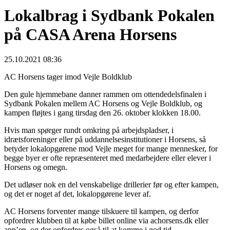
Lokalbrag i Sydbank Pokalen
på CASA Arena Horsens
25.10.2021 08:36
AC Horsens tager imod Vejle Boldklub
Den gule hjemmebane danner rammen om ottendedelsfinalen i
Sydbank Pokalen mellem AC Horsens og Vejle Boldklub, og
kampen fløjtes i gang tirsdag den 26. oktober klokken 18.00.
Hvis man spørger rundt omkring på arbejdspladser, i
idrætsforeninger eller på uddannelsesinstitutioner i Horsens, så
betyder lokalopgørene mod Vejle meget for mange mennesker, for
begge byer er ofte repræsenteret med medarbejdere eller elever i
Horsens og omegn.
Det udløser nok en del venskabelige drillerier før og efter kampen,
og det er noget af det, lokalopgørene lever af.
AC Horsens forventer mange tilskuere til kampen, og derfor
opfordrer klubben til at købe billet online via achorsens.dk eller
app’en, og der opfordres også til at komme i god tid.