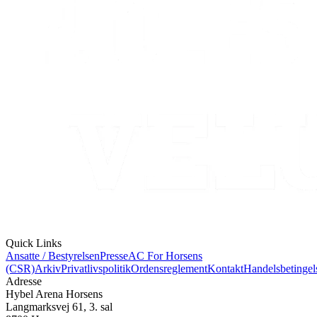
Quick Links
Ansatte / Bestyrelsen
Presse
AC For Horsens
(CSR)
Arkiv
Privatlivspolitik
Ordensreglement
Kontakt
Handelsbetingel
Adresse
Hybel Arena Horsens
Langmarksvej 61, 3. sal