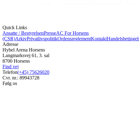
Quick Links
Ansatte / Bestyrelsen
Presse
AC For Horsens
(CSR)
Arkiv
Privatlivspolitik
Ordensreglement
Kontakt
Handelsbetingel
Adresse
Hybel Arena Horsens
Langmarksvej 61, 3. sal
8700 Horsens
Find vej
Telefon
(+45) 75626020
Cvr. nr.: 89943728
Følg os