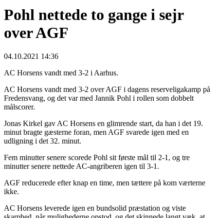
Pohl nettede to gange i sejr
over AGF
04.10.2021 14:36
AC Horsens vandt med 3-2 i Aarhus.
AC Horsens vandt med 3-2 over AGF i dagens reserveligakamp på
Fredensvang, og det var med Jannik Pohl i rollen som dobbelt
målscorer.
Jonas Kirkel gav AC Horsens en glimrende start, da han i det 19.
minut bragte gæsterne foran, men AGF svarede igen med en
udligning i det 32. minut.
Fem minutter senere scorede Pohl sit første mål til 2-1, og tre
minutter senere nettede AC-angriberen igen til 3-1.
AGF reducerede efter knap en time, men tættere på kom værterne
ikke.
AC Horsens leverede igen en bundsolid præstation og viste
skarphed, når mulighederne opstod, og det skinnede langt væk, at