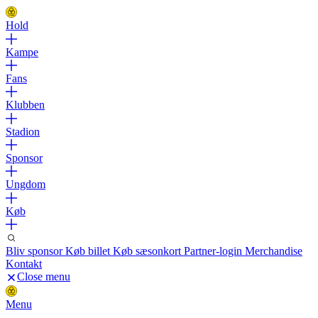
Hold
Kampe
Fans
Klubben
Stadion
Sponsor
Ungdom
Køb
Bliv sponsor
Køb billet
Køb sæsonkort
Partner-login
Merchandise
Kontakt
Close menu
Menu