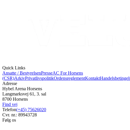
Quick Links
Ansatte / Bestyrelsen
Presse
AC For Horsens
(CSR)
Arkiv
Privatlivspolitik
Ordensreglement
Kontakt
Handelsbetingel
Adresse
Hybel Arena Horsens
Langmarksvej 61, 3. sal
8700 Horsens
Find vej
Telefon
(+45) 75626020
Cvr. nr.: 89943728
Følg os