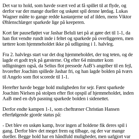
Det var to hold, som havde svært ved at få spillet til at flyde, og
derfor var der mange dueller og uskønt spil denne lørdag. Lukas
Wagner måtte to gange redde kastanjerne ud af ilden, mens Viktor
Øhlenschlæger sparkede lige på keeperen.
Kort før pausefløjtet var Jashar Beluli tæt på at gøre det til 1-1, da
han flot vendte rundt inde i feltet og sparkede på overliggeren, men
tættere kom hjemmeholdet ikke på udligning i 1. halvleg.
Fra 2. halvlegs start var det dog hjemmeholdet, der tog teten, og de
lagde et godt tryk på gæsterne. Og efter 64 minutter kom
udligningen også, da Selius flot pressede AaB’s angriber til en fejl,
hvorefter Joachim spillede Jashar fri, og han lagde bolden på tværs
til Angelo som flot scorede til 1-1.
Herefter havde begge hold muligheden for sejr. Først sparkede
Joachim Nielsen på stolpen efter flot opspil af hjemmeholdet, inden
AaB med en dyb pasning sparkede bolden i sidenettet.
Derfor endte kampen 1-1, som cheftræner Christian Hansen
efterfølgende gjorde status på:
- Det blev en uskøn kamp, hvor ingen af holdene fik deres spil i
gang. Derfor blev det meget frem og tilbage, og der var mange
dueller. Begge hold har en håndfuld muligheder, men uafgjort var