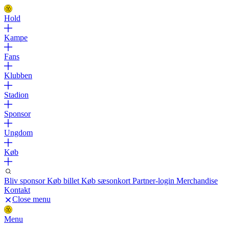
Hold
Kampe
Fans
Klubben
Stadion
Sponsor
Ungdom
Køb
Bliv sponsor
Køb billet
Køb sæsonkort
Partner-login
Merchandise
Kontakt
Close menu
Menu