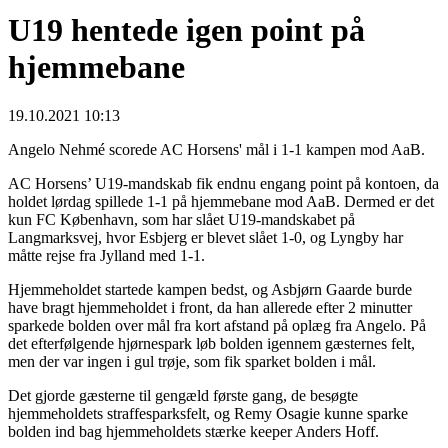
U19 hentede igen point på
hjemmebane
19.10.2021 10:13
Angelo Nehmé scorede AC Horsens' mål i 1-1 kampen mod AaB.
AC Horsens’ U19-mandskab fik endnu engang point på kontoen, da
holdet lørdag spillede 1-1 på hjemmebane mod AaB. Dermed er det
kun FC København, som har slået U19-mandskabet på
Langmarksvej, hvor Esbjerg er blevet slået 1-0, og Lyngby har
måtte rejse fra Jylland med 1-1.
Hjemmeholdet startede kampen bedst, og Asbjørn Gaarde burde
have bragt hjemmeholdet i front, da han allerede efter 2 minutter
sparkede bolden over mål fra kort afstand på oplæg fra Angelo. På
det efterfølgende hjørnespark løb bolden igennem gæsternes felt,
men der var ingen i gul trøje, som fik sparket bolden i mål.
Det gjorde gæsterne til gengæld første gang, de besøgte
hjemmeholdets straffesparksfelt, og Remy Osagie kunne sparke
bolden ind bag hjemmeholdets stærke keeper Anders Hoff.