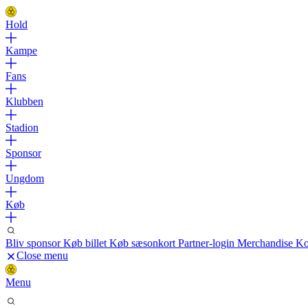
Hold
Kampe
Fans
Klubben
Stadion
Sponsor
Ungdom
Køb
Bliv sponsor
Køb billet
Køb sæsonkort
Partner-login
Merchandise
Ko
Close menu
Menu