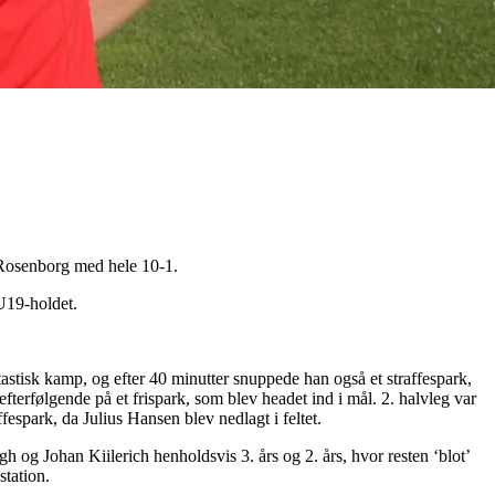
 Rosenborg med hele 10-1.
U19-holdet.
tastisk kamp, og efter 40 minutter snuppede han også et straffespark,
terfølgende på et frispark, som blev headet ind i mål. 2. halvleg var
fespark, da Julius Hansen blev nedlagt i feltet.
 og Johan Kiilerich henholdsvis 3. års og 2. års, hvor resten ‘blot’
station.