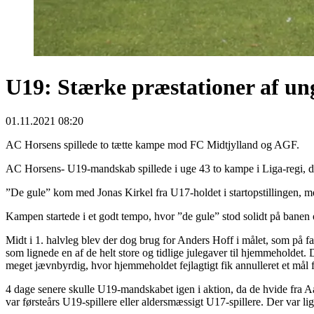
U19: Stærke præstationer af ung
01.11.2021 08:20
AC Horsens spillede to tætte kampe mod FC Midtjylland og AGF.
AC Horsens- U19-mandskab spillede i uge 43 to kampe i Liga-regi, d
”De gule” kom med Jonas Kirkel fra U17-holdet i startopstillingen, m
Kampen startede i et godt tempo, hvor ”de gule” stod solidt på banen 
Midt i 1. halvleg blev der dog brug for Anders Hoff i målet, som på fa
som lignede en af de helt store og tidlige julegaver til hjemmeholdet
meget jævnbyrdig, hvor hjemmeholdet fejlagtigt fik annulleret et mål fo
4 dage senere skulle U19-mandskabet igen i aktion, da de hvide fra Aa
var førsteårs U19-spillere eller aldersmæssigt U17-spillere. Der var l