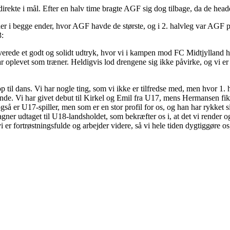
irekte i mål. Efter en halv time bragte AGF sig dog tilbage, da de head
eder i begge ender, hvor AGF havde de største, og i 2. halvleg var 
3:
verede et godt og solidt udtryk, hvor vi i kampen mod FC Midtjylland 
 oplevet som træner. Heldigvis lod drengene sig ikke påvirke, og vi er 
il dans. Vi har nogle ting, som vi ikke er tilfredse med, men hvor 1. h
vinde. Vi har givet debut til Kirkel og Emil fra U17, mens Hermansen fik
 er U17-spiller, men som er en stor profil for os, og han har rykket s
ner udtaget til U18-landsholdet, som bekræfter os i, at det vi render og 
i er fortrøstningsfulde og arbejder videre, så vi hele tiden dygtiggøre os