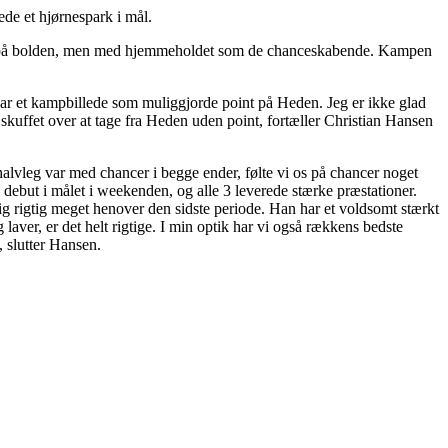
ede et hjørnespark i mål.
AGF på bolden, men med hjemmeholdet som de chanceskabende. Kampen
har et kampbillede som muliggjorde point på Heden. Jeg er ikke glad
skuffet over at tage fra Heden uden point, fortæller Christian Hansen
alvleg var med chancer i begge ender, følte vi os på chancer noget
 debut i målet i weekenden, og alle 3 leverede stærke præstationer.
ig rigtig meget henover den sidste periode. Han har et voldsomt stærkt
laver, er det helt rigtige. I min optik har vi også rækkens bedste
, slutter Hansen.