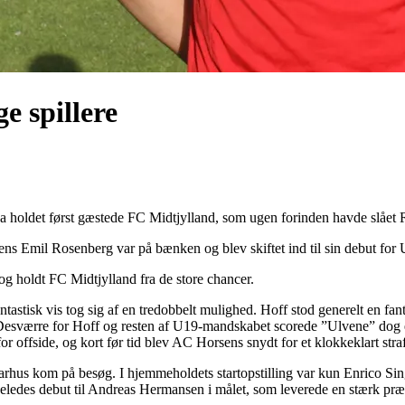
e spillere
a holdet først gæstede FC Midtjylland, som ugen forinden havde slået
ens Emil Rosenberg var på bænken og blev skiftet ind til sin debut for 
og holdt FC Midtjylland fra de store chancer.
ntastisk vis tog sig af en tredobbelt mulighed. Hoff stod generelt en fan
. Desværre for Hoff og resten af U19-mandskabet scorede ”Ulvene” dog ef
r offside, og kort før tid blev AC Horsens snydt for et klokkeklart straf
rhus kom på besøg. I hjemmeholdets startopstilling var kun Enrico Singh
igeledes debut til Andreas Hermansen i målet, som leverede en stærk præ