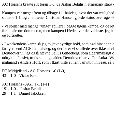
AC Horsens bragte sig foran 1-0, da Jashar Belulis hjørnespark strøg d
Kampen var meget frem og tilbage i 1. halvleg, hvor der var muligh
sluttede 1-1, og cheftræner Christian Hansen gjorde status over uge 4
- Vi spiller med mange ”unge” spillere i begge ugens kampe, og de le
for at tale om dommeren, men kampen i Heden var det vildeste, jeg har
og fortsætter:
- I weekendens kamp så jeg to jævnbyrdige hold, som bød hinanden op t
farligere end AGF i 2. halvleg, og derfor er vi skuffede over ikke at 
Derudover vil jeg også nævne Selius Gindeberg, som aldersmæssigt også
udtryk defensivt, trods sin unge alder. Derudover har vi fået Lukas Wag
målmand i Anders Hoff, som i Ikast viste et helt vanvittigt niveau, så v
FC Midtjylland - AC Horsens 1-0 (1-0)
43’ - 1-0 - Victor Bak
AC Horsens - AGF 1-1 (1-1)
19’ - 1-0 - Jashar Beluli
29’ - 1-1 - Daniel Jakobsen