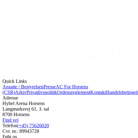
Quick Links
Ansatte / Bestyrelsen
Presse
AC For Horsens
(CSR)
Arkiv
Privatlivspolitik
Ordensreglement
Kontakt
Handelsbetingel
Adresse
Hybel Arena Horsens
Langmarksvej 61, 3. sal
8700 Horsens
Find vej
Telefon
(+45) 75626020
Cvr. nr.: 89943728
Følg os