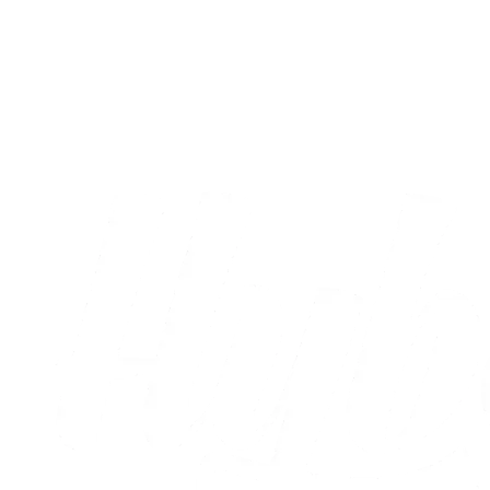
Sæt X i kalenderen: Runde otte og ni er
nu fastlagt
05.08.2026
Alle nyheder