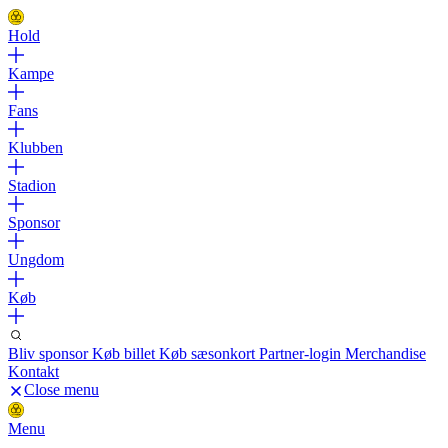
Hold
Kampe
Fans
Klubben
Stadion
Sponsor
Ungdom
Køb
Bliv sponsor
Køb billet
Køb sæsonkort
Partner-login
Merchandise
Kontakt
Close menu
Menu