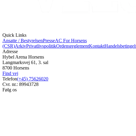
Quick Links
Ansatte / Bestyrelsen
Presse
AC For Horsens
(CSR)
Arkiv
Privatlivspolitik
Ordensreglement
Kontakt
Handelsbetingel
Adresse
Hybel Arena Horsens
Langmarksvej 61, 3. sal
8700 Horsens
Find vej
Telefon
(+45) 75626020
Cvr. nr.: 89943728
Følg os