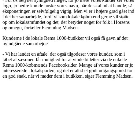
- For os betyder synlighed meget, for jo mere vores kunder ser vores
logo, jo bedre kan de huske vores navn, når de skal ud at handle, så
eksponeringen er selvfølgelig vigtig. Men vi er i højere grad gået ind
i det her samarbejde, fordi vi som lokale købmænd gerne vil støtte
op om lokalsamfundet og det, der betyder noget for folk i Horsens
og omegn, fortæller Flemming Madsen.
Kunderne i de lokale Rema 1000-butikker vil også få gavn af det
nyindgåede samarbejde.
- Vi har landet en aftale, der også tilgodeser vores kunder, som i
løbet af sæsonen får mulighed for at vinde billetter via de enkelte
Rema 1000-købmænds Facebooksider. Mange af vores kunder er jo
interesserede i lokalsporten, og det er altid et godt udgangspunkt for
en god snak, når vi møder dem i butikken, siger Flemming Madsen.