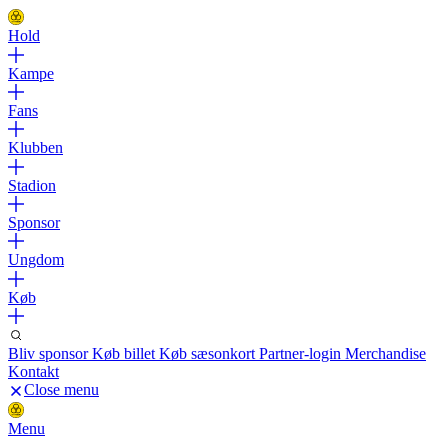
Hold
Kampe
Fans
Klubben
Stadion
Sponsor
Ungdom
Køb
Bliv sponsor
Køb billet
Køb sæsonkort
Partner-login
Merchandise
Kontakt
Close menu
Menu