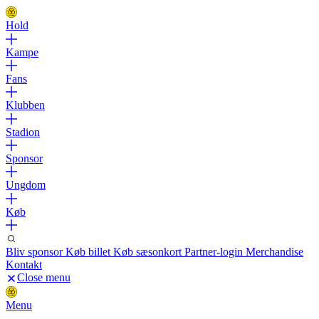
Hold
Kampe
Fans
Klubben
Stadion
Sponsor
Ungdom
Køb
Bliv sponsor
Køb billet
Køb sæsonkort
Partner-login
Merchandise
Kontakt
Close menu
Menu