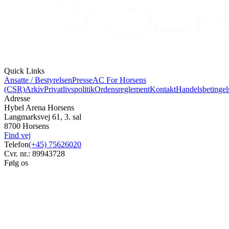
Quick Links
Ansatte / Bestyrelsen
Presse
AC For Horsens
(CSR)
Arkiv
Privatlivspolitik
Ordensreglement
Kontakt
Handelsbetingel
Adresse
Hybel Arena Horsens
Langmarksvej 61, 3. sal
8700 Horsens
Find vej
Telefon
(+45) 75626020
Cvr. nr.: 89943728
Følg os