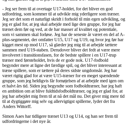
- Jeg ser frem til at overtage U17-holdet, for det bliver en god
udfordring, som kommer til at udvikle mig yderligere som træner.
Jeg ser det som et naturligt skridt i forhold til min egen udvikling, og
jeg er glad for, at jeg skal arbejde med lige den gruppe, for jeg har
trænet dem før og ved, at de har masser af kvalitet og potentiale,
som vi sammen skal forløse. Jeg har de seneste år været en del af A-
plus-segmentet, der omfatter U15, U17 og U19, og hvor jeg før har
kigget mest op mod U17, så glæder jeg mig til at arbejde tættere
sammen med U19-staben. Derudover bliver det fedt at være mere
involveret i transitionsfasen, for de bedste spillere i en U17-trup
træner med førsteholdet, hvis de er gode nok. U17-fodbold
begynder mere at ligne det færdige spil, og det bliver interessant at
træne spillere, som er tættere på deres sidste ungdomsår. Jeg har
været rigtig glad for at være U15-træner for en meget spændende
gruppe, som jeg heldigvis får fornøjelsen af at arbejde med igen om
et halvt års tid. Siden jeg begyndte som fodboldtræner, har jeg haft
en ambition om at blive fuldtidsfodboldtræner, og jeg er glad for, at
jeg har arbejdet mig frem til at nå det mål nu. Det giver mig mere tid
til at dygtiggøre mig selv og allervigtigst spillerne, lyder det fra
Anders Wittorff.
Simon Aaes har tidligere trænet U13 og U14, og han ser frem til
udfordringerne i det nye år.