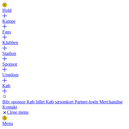
Hold
Kampe
Fans
Klubben
Stadion
Sponsor
Ungdom
Køb
Bliv sponsor
Køb billet
Køb sæsonkort
Partner-login
Merchandise
Kontakt
Close menu
Menu