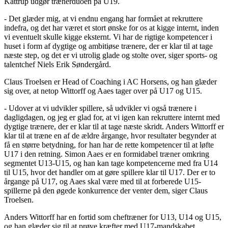
Kattrup udgør trænerduoen på U19.
- Det glæder mig, at vi endnu engang har formået at rekruttere
indefra, og det har været et stort ønske for os at kigge internt, inden
vi eventuelt skulle kigge eksternt. Vi har de rigtige kompetencer i
huset i form af dygtige og ambitiøse trænere, der er klar til at tage
næste step, og det er vi utrolig glade og stolte over, siger sports- og
talentchef Niels Erik Søndergård.
Claus Troelsen er Head of Coaching i AC Horsens, og han glæder
sig over, at netop Wittorff og Aaes tager over på U17 og U15.
- Udover at vi udvikler spillere, så udvikler vi også trænere i
dagligdagen, og jeg er glad for, at vi igen kan rekruttere internt med
dygtige trænere, der er klar til at tage næste skridt. Anders Wittorff er
klar til at træne en af de ældre årgange, hvor resultater begynder at
få en større betydning, for han har de rette kompetencer til at løfte
U17 i den retning. Simon Aaes er en formidabel træner omkring
segmentet U13-U15, og han kan tage kompetencerne med fra U14
til U15, hvor det handler om at gøre spillere klar til U17. Der er to
årgange på U17, og Aaes skal være med til at forberede U15-
spillerne på den øgede konkurrence der venter dem, siger Claus
Troelsen.
Anders Wittorff har en fortid som cheftræner for U13, U14 og U15,
og han glæder sig til at prøve kræfter med U17-mandskabet.