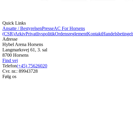
Quick Links
Ansatte / Bestyrelsen
Presse
AC For Horsens
(CSR)
Arkiv
Privatlivspolitik
Ordensreglement
Kontakt
Handelsbetingel
Adresse
Hybel Arena Horsens
Langmarksvej 61, 3. sal
8700 Horsens
Find vej
Telefon
(+45) 75626020
Cvr. nr.: 89943728
Følg os