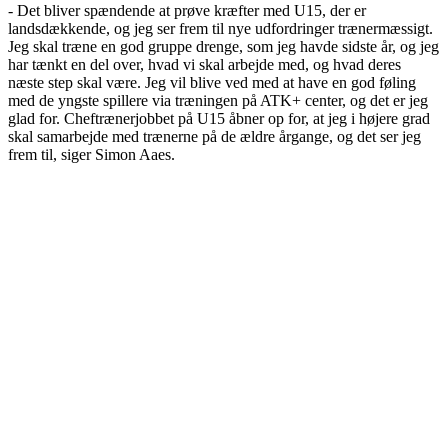
- Det bliver spændende at prøve kræfter med U15, der er
landsdækkende, og jeg ser frem til nye udfordringer trænermæssigt.
Jeg skal træne en god gruppe drenge, som jeg havde sidste år, og jeg
har tænkt en del over, hvad vi skal arbejde med, og hvad deres
næste step skal være. Jeg vil blive ved med at have en god føling
med de yngste spillere via træningen på ATK+ center, og det er jeg
glad for. Cheftrænerjobbet på U15 åbner op for, at jeg i højere grad
skal samarbejde med trænerne på de ældre årgange, og det ser jeg
frem til, siger Simon Aaes.