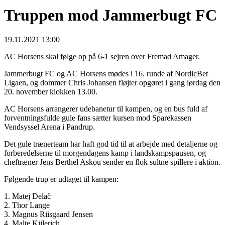
Truppen mod Jammerbugt FC
19.11.2021 13:00
AC Horsens skal følge op på 6-1 sejren over Fremad Amager.
Jammerbugt FC og AC Horsens mødes i 16. runde af NordicBet
Ligaen, og dommer Chris Johansen fløjter opgøret i gang lørdag den
20. november klokken 13.00.
AC Horsens arrangerer udebanetur til kampen, og en bus fuld af
forventningsfulde gule fans sætter kursen mod Sparekassen
Vendsyssel Arena i Pandrup.
Det gule trænerteam har haft god tid til at arbejde med detaljerne og
forberedelserne til morgendagens kamp i landskampspausen, og
cheftræner Jens Berthel Askou sender en flok sultne spillere i aktion.
Følgende trup er udtaget til kampen:
1. Matej Delač
2. Thor Lange
3. Magnus Riisgaard Jensen
4. Malte Kiilerich