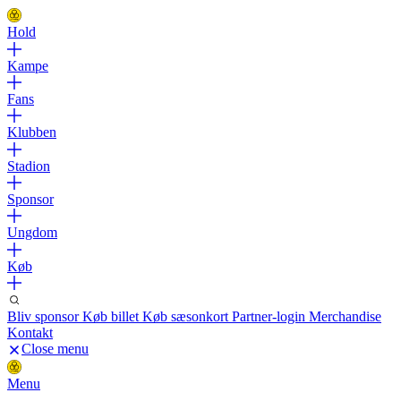
Hold
Kampe
Fans
Klubben
Stadion
Sponsor
Ungdom
Køb
Bliv sponsor
Køb billet
Køb sæsonkort
Partner-login
Merchandise
Kontakt
Close menu
Menu