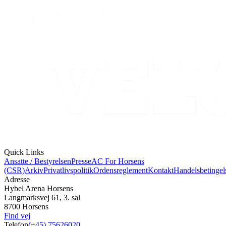
Quick Links
Ansatte / Bestyrelsen
Presse
AC For Horsens
(CSR)
Arkiv
Privatlivspolitik
Ordensreglement
Kontakt
Handelsbetingel
Adresse
Hybel Arena Horsens
Langmarksvej 61, 3. sal
8700 Horsens
Find vej
Telefon
(+45) 75626020