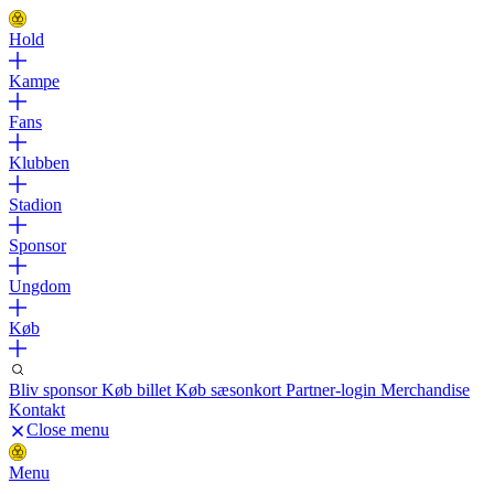
Hold
Kampe
Fans
Klubben
Stadion
Sponsor
Ungdom
Køb
Bliv sponsor
Køb billet
Køb sæsonkort
Partner-login
Merchandise
Kontakt
Close menu
Menu